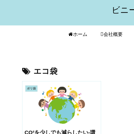
ビニ
ホーム
会社概要
エコ袋
ポリ袋
CO²を少しでも減らしたい-環