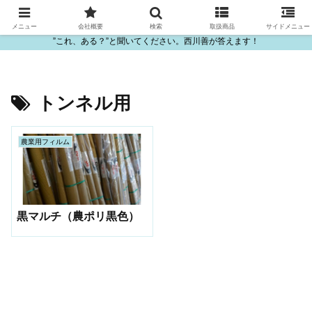
ビニール・プラスチック製品の卸販売は西川善
メニュー
会社概要
検索
取扱商品
サイドメニュー
”これ、ある？”と聞いてください。西川善が答えます！
トンネル用
農業用フィルム
黒マルチ（農ポリ黒色）