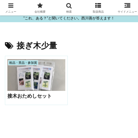
ビニール・プラスチック製品の卸販売は西川善
メニュー
会社概要
検索
取扱商品
サイドメニュー
”これ、ある？”と聞いてください。西川善が答えます！
接ぎ木少量
粗品・景品・参加賞
接木おためしセット