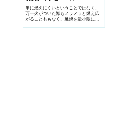
単に燃えにくいということではなく、
万一火がついた際もメラメラと燃え広
がることももなく、延焼を最小限にく
い止める自己消化性のことをいいま
す。