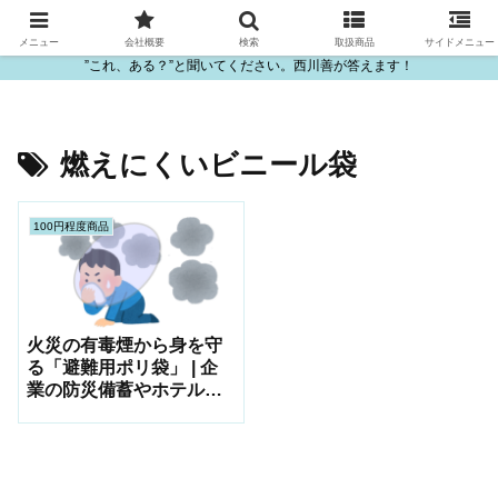
ビニール・プラスチック製品の卸販売は西川善
メニュー
会社概要
検索
取扱商品
サイドメニュー
”これ、ある？”と聞いてください。西川善が答えます！
燃えにくいビニール袋
100円程度商品
火災の有毒煙から身を守
る「避難用ポリ袋」 | 企
業の防災備蓄やホテル常
備品に