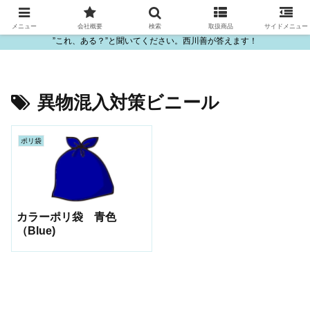
ビニール・プラスチック製品の卸販売は西川善
メニュー
会社概要
検索
取扱商品
サイドメニュー
”これ、ある？”と聞いてください。西川善が答えます！
異物混入対策ビニール
ポリ袋
カラーポリ袋 青色
（Blue)