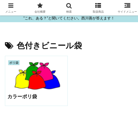
ビニール・プラスチック製品の卸販売は西川善
メニュー
会社概要
検索
取扱商品
サイドメニュー
”これ、ある？”と聞いてください。西川善が答えます！
色付きビニール袋
ポリ袋
カラーポリ袋