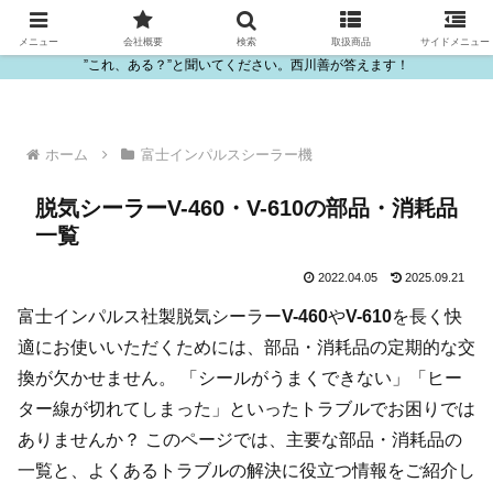
ビニール・プラスチック製品の卸販売は西川善
メニュー
会社概要
検索
取扱商品
サイドメニュー
”これ、ある？”と聞いてください。西川善が答えます！
ホーム
富士インパルスシーラー機
脱気シーラーV-460・V-610の部品・消耗品
一覧
2022.04.05
2025.09.21
富士インパルス社製脱気シーラー
V-460
や
V-610
を長く快
適にお使いいただくためには、部品・消耗品の定期的な交
換が欠かせません。 「シールがうまくできない」「ヒー
ター線が切れてしまった」といったトラブルでお困りでは
ありませんか？ このページでは、主要な部品・消耗品の
一覧と、よくあるトラブルの解決に役立つ情報をご紹介し