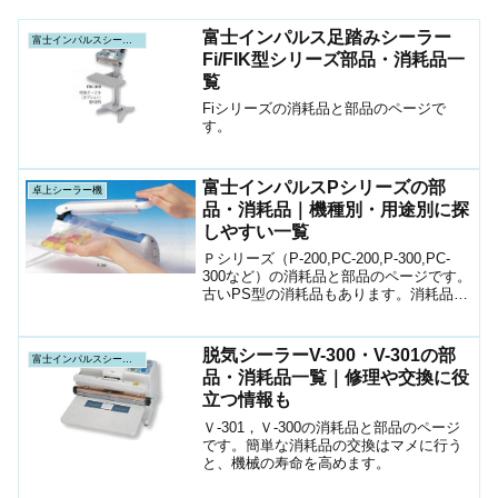
富士インパルス足踏みシーラー
富士インパルスシーラー機
Fi/FIK型シリーズ部品・消耗品一
覧
Fiシリーズの消耗品と部品のページで
す。
富士インパルスPシリーズの部
卓上シーラー機
品・消耗品｜機種別・用途別に探
しやすい一覧
Ｐシリーズ（P-200,PC-200,P-300,PC-
300など）の消耗品と部品のページです。
古いPS型の消耗品もあります。消耗品は
マメに取り換えましょう。部品の名前が
わからなくても画像があります。
脱気シーラーV-300・V-301の部
富士インパルスシーラー機
品・消耗品一覧｜修理や交換に役
立つ情報も
Ｖ-301，Ｖ-300の消耗品と部品のページ
です。簡単な消耗品の交換はマメに行う
と、機械の寿命を高めます。