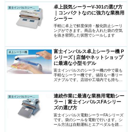
卓上脱気シーラーV-301の選び方
富士インパルスシーラー機
｜コンパクトなのに強力な業務用
シーラー
手軽に卓上で鮮度保持・酸化防止シーリ
ングができます。商品を入れた袋の空気
を抜き密閉した状態でシールします
富士インパルス卓上シーラー機 P
卓上シーラー機
シリーズ | 店舗やネットショップ
に最適な小型モデル
富士インパルスのシーラー機の中で最も
手軽なシーラー機です。値段も一番リー
ズナブルです。店頭や工場内でも持ち運
びが楽です。
連続作業に最適な業務用電動シー
富士インパルスシーラー機
ラー｜富士インパルスFAシリー
ズの選び方
富士インパルス電動シーラーFAシリーズ
です。袋のシールを電動で行います。シ
ール方法は自動運転とエアペダルを踏む
マニュアル運転とが選べます。シール巾