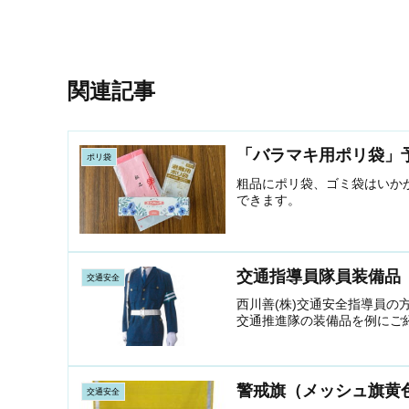
関連記事
「バラマキ用ポリ袋」
ポリ袋
粗品にポリ袋、ゴミ袋はいか
できます。
交通指導員隊員装備品
交通安全
西川善(株)交通安全指導員
交通推進隊の装備品を例にご
警戒旗（メッシュ旗黄
交通安全