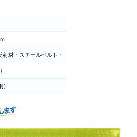
ｍｍ
反射材・スチールベルト・
り
別）