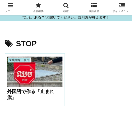
ビニール・プラスチック製品の卸販売は西川善
メニュー
会社概要
検索
取扱商品
サイドメニュー
”これ、ある？”と聞いてください。西川善が答えます！
STOP
実績紹介・事例
外国語で作る「止まれ
旗」