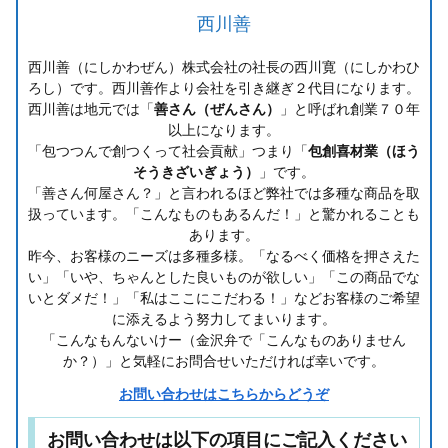
西川善
西川善（にしかわぜん）株式会社の社長の西川寛（にしかわひ
ろし）です。西川善作より会社を引き継ぎ２代目になります。
西川善は地元では「
善さん（ぜんさん）
」と呼ばれ創業７０年
以上になります。
「包つつんで創つくって社会貢献」つまり「
包創喜材業（ほう
そうきざいぎょう）
」です。
「善さん何屋さん？」と言われるほど弊社では多種な商品を取
扱っています。「こんなものもあるんだ！」と驚かれることも
あります。
昨今、お客様のニーズは多種多様。「なるべく価格を押さえた
い」「いや、ちゃんとした良いものが欲しい」「この商品でな
いとダメだ！」「私はここにこだわる！」などお客様のご希望
に添えるよう努力してまいります。
「こんなもんないけー（金沢弁で「こんなものありません
か？）」と気軽にお問合せいただければ幸いです。
お問い合わせはこちらからどうぞ
お問い合わせは以下の項目にご記入ください