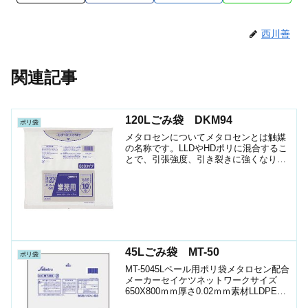
西川善
関連記事
120Lごみ袋 DKM94
ポリ袋
メタロセンについてメタロセンとは触媒
の名称です。LLDやHDポリに混合するこ
とで、引張強度、引き裂きに強くなりま
す。強度が増す分フィルムが薄くて済み
ますので、コスト削減になります。
DKM94 120Lゴミ袋120Lペール用ポリメ
タロセン配合...
45Lごみ袋 MT-50
ポリ袋
MT-5045Lペール用ポリ袋メタロセン配合
メーカーセイケツネットワークサイズ
650X800ｍｍ厚さ0.02ｍｍ素材LLDPE色
半透明1袋入数50枚箱入数750枚JANｺｰﾄﾞ