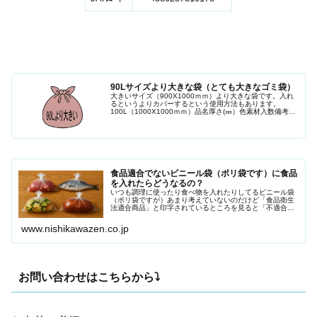
90Lサイズより大きな袋（とても大きなゴミ袋）
大きいサイズ（900X1000ｍｍ）より大きな袋です。入れ
るというよりカバーするという使用方法もあります。
100L（1000X1000ｍｍ）品名厚さ(㎜）色素材入数備考
S1000.02半透明HDPE400GH1030.02半透明HDPE50...
食品適合でないビニール袋（ポリ袋です）に食品
を入れたらどうなるの？
いつも調理に使ったり食べ物を入れたりしてるビニール袋
（ポリ袋ですが）あまり考えていないのだけど「食品衛生
法適合商品」と印字されているところを見ると「不適合商
品」はあるのかしら？よくゴミ袋の注釈に「非食品用で
す」と書かれているものがあります。...
www.nishikawazen.co.jp
お問い合わせはこちらから⤵