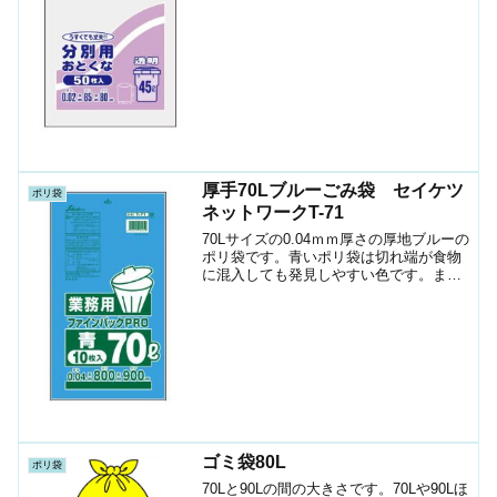
4976797109959ショップ（ポリマルシ
ェ）ケースお時間の...
厚手70Lブルーごみ袋 セイケツ
ポリ袋
ネットワークT-71
70Lサイズの0.04ｍｍ厚さの厚地ブルーの
ポリ袋です。青いポリ袋は切れ端が食物
に混入しても発見しやすい色です。ま
た、ごみの分別にわかりやすくカラー別
で分けることができます。70Lのごみ箱に
適した横800mmｘ縦900mm、厚み
0.04mm...
ゴミ袋80L
ポリ袋
70Lと90Lの間の大きさです。70Lや90Lほ