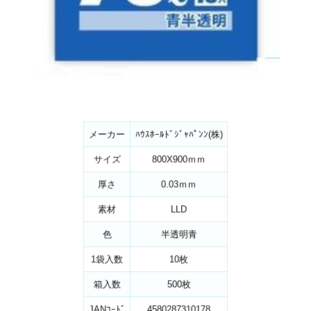
メーカー
ﾊｳｽﾎｰﾙﾄﾞｼﾞｬﾊﾟﾝﾝ(株)
サイズ
800X900ｍｍ
厚さ
0.03ｍｍ
素材
LLD
色
半透明青
1袋入数
10枚
箱入数
500枚
JANｺｰﾄﾞ
4580287310178