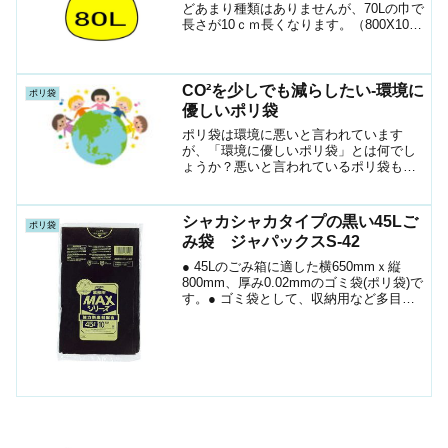
どあまり種類はありませんが、70Lの巾で
長さが10ｃｍ長くなります。（800X1000
ｍｍ）0.02ｍｍ厚さ（薄い）品名色素材
入数備考P-80半透明HDPE400ﾒﾀﾛｾﾝ配合
S-88半透明H...
CO²を少しでも減らしたい-環境に
ポリ袋
優しいポリ袋
ポリ袋は環境に悪いと言われています
が、「環境に優しいポリ袋」とは何でし
ょうか？悪いと言われているポリ袋も使
い方次第で環境に優しくなります。
シャカシャカタイプの黒い45Lご
ポリ袋
み袋 ジャパックスS-42
● 45Lのごみ箱に適した横650mmｘ縦
800mm、厚み0.02mmのゴミ袋(ポリ袋)で
す。● ゴミ袋として、収納用など多目的
に使えます。●中は見えない真っ黒です。
● 高密度ポリエチレン(HDPE)を主に使用
しており、シャカシャカ(カサカ...