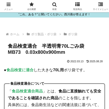
ビニール・プラスチック製品の卸販売は西川善
メニュー
会社概要
検索
取扱商品
サイドメニュー
”これ、ある？”と聞いてください。西川善が答えます！
ホーム
ポリ製品・ポリ袋
ポリ袋
食品検査適合 半透明青70Lごみ袋
MB73 0.03x800x900mm
2022.03.13
2025.08.28
●
食品検査に適合
した大きな
70L用
ポリ袋です。
食品検査適合について
「
食品検査適合商品
」とは、
食品に直接触れても安全
であることを確認された商品
のことを指します。
具体的には、食品衛生法などの関連法規に基づいて、