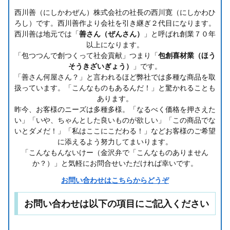
西川善（にしかわぜん）株式会社の社長の西川寛（にしかわひ
ろし）です。西川善作より会社を引き継ぎ２代目になります。
西川善は地元では「
善さん（ぜんさん）
」と呼ばれ創業７０年
以上になります。
「包つつんで創つくって社会貢献」つまり「
包創喜材業（ほう
そうきざいぎょう）
」です。
「善さん何屋さん？」と言われるほど弊社では多種な商品を取
扱っています。「こんなものもあるんだ！」と驚かれることも
あります。
昨今、お客様のニーズは多種多様。「なるべく価格を押さえた
い」「いや、ちゃんとした良いものが欲しい」「この商品でな
いとダメだ！」「私はここにこだわる！」などお客様のご希望
に添えるよう努力してまいります。
「こんなもんないけー（金沢弁で「こんなものありません
か？）」と気軽にお問合せいただければ幸いです。
お問い合わせはこちらからどうぞ
お問い合わせは以下の項目にご記入ください