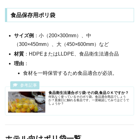
食品保存用ポリ袋
サイズ例
：小（200×300mm）、中
（300×450mm）、大（450×600mm）など
材質
：HDPEまたはLLDPE、食品衛生法適合品
理由
：
食材を一時保管するため食品適合が必須。
食品衛生法適合ポリ袋-その袋,食品ＯＫですか？
何気なく使っているそのポリ袋。食品適合商品でしょう
か？直接口に触れる食品です。一度確認してみてはどうで
しょうか？
ホテル向けポリ袋一覧