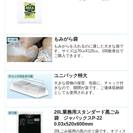
半透明1袋入数10枚箱入数300枚JANｺｰﾄﾞ
4521684233950ショップ（ポリマルシ
ェ）ケースお時間の...
もみがら袋
ポリ袋
もみがらを入れるのに適した大きな袋で
す。サイズは70㎝X120㎝。100枚単位で
ご購入できます。
ユニパック特大
チャック付きポリ袋
大きな荷物の保管、包装に。チャック付
きなので、開閉が楽です。ご遺体収納袋
としても使用されます。
20L業務用スタンダード黒ごみ
ポリ袋
袋 ジャパックスP-22
0.03x520x600mm
20Lごみ箱用の黒のポリ袋です。オフィス