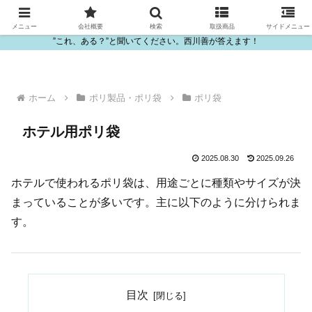
ビニール・プラスチック製品の卸販売は西川善
メニュー
会社概要
検索
取扱商品
サイドメニュー
”これ、ある？”と聞いてください。西川善が答えます！
ホーム
ポリ製品・ポリ袋
ポリ袋
ホテル用ポリ袋
2025.08.30
2025.09.26
ホテルで使われるポリ袋は、用途ごとに種類やサイズが決
まっていることが多いです。主に以下のように分けられま
す。
目次