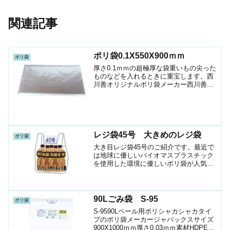
関連記事
ポリ袋0.1X550X900ｍｍ
ポリ袋
厚さ0.1ｍｍの超極厚な袋重いもの尖った
ものなどを入れるときに重宝します。西
川善オリジナルポリ袋メーカー西川善サ
イズ550X900ｍｍ厚さ0.1ｍｍ素材LLDPE
色透明1袋入数100枚Yahoo!ショップお問
い合わせや見積依頼はこちらから⤵
レジ袋45号 大きめのレジ袋
ポリ袋
大き目レジ袋45号のご紹介です。最近で
は地球に優しいバイオマスプラスチック
を使用した環境に優しいポリ袋が人気で
す
90Lごみ袋 S-95
ポリ袋
S-9590Lペール用ポリシャカシャカタイ
プのポリ袋メーカージャパックスサイズ
900X1000ｍｍ厚さ0.03ｍｍ素材HDPE色