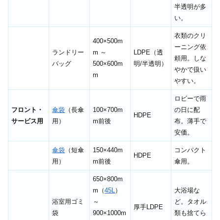
半透明が多
い。
衣類のクリ
400×500m
ーニング依
ランドリー
m ～
LDPE（透
頼用。しな
バッグ
500×600m
明/半透明）
やかで扱い
m
やすい。
ロビーで雨
フロント・
傘袋
（長傘
100×700m
の日に配
HDPE
サービス用
用）
m前後
布。薄手で
安価。
傘袋
（短傘
150×440m
コンパクト
HDPE
用）
m前後
傘用。
650×800m
m（
45L
）
大浴場な
浴室用ゴミ
～
ど。タオル
厚手LDPE
袋
900×1000m
類も捨てら