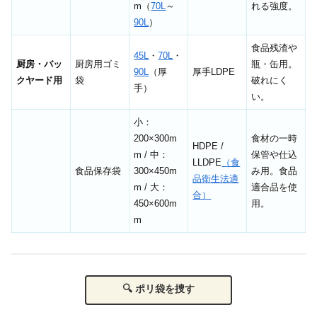
m（
70L
～
れる強度。
90L
）
食品残渣や
45L
・
70L
・
厨房・バッ
厨房用ゴミ
瓶・缶用。
90L
（厚
厚手LDPE
クヤード用
袋
破れにく
手）
い。
小：
200×300m
食材の一時
HDPE /
m / 中：
保管や仕込
LLDPE
（食
食品保存袋
300×450m
み用。食品
品衛生法適
m / 大：
適合品を使
合）
450×600m
用。
m
🔍 ポリ袋を捜す