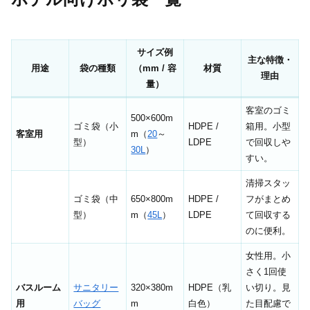
サイズ例
主な特徴・
用途
袋の種類
（mm / 容
材質
理由
量）
客室のゴミ
500×600m
ゴミ袋（小
HDPE /
箱用。小型
客室用
m（
20
～
型）
LDPE
で回収しや
30L
）
すい。
清掃スタッ
ゴミ袋（中
650×800m
HDPE /
フがまとめ
型）
m（
45L
）
LDPE
て回収する
のに便利。
女性用。小
さく1回使
バスルーム
サニタリー
320×380m
HDPE（乳
い切り。見
用
バッグ
m
白色）
た目配慮で