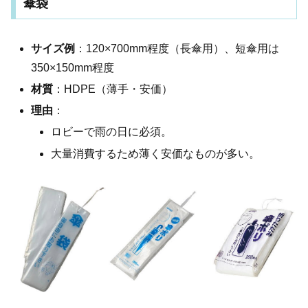
傘袋
サイズ例
：120×700mm程度（長傘用）、短傘用は
350×150mm程度
材質
：HDPE（薄手・安価）
理由
：
ロビーで雨の日に必須。
大量消費するため薄く安価なものが多い。