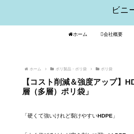
ビニ
ホーム
会社概要
ホーム
ポリ製品・ポリ袋
ポリ袋
【コスト削減＆強度アップ】HD
層（多層）ポリ袋」
「硬くて強いけれど裂けやすい
HDPE
」