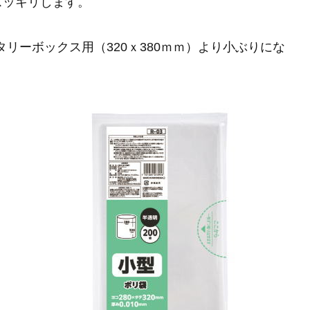
スッキリします。
タリーボックス用（320ｘ380ｍｍ）より小ぶりにな
）