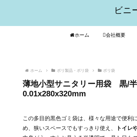
ビニ
ホーム
会社概要
ホーム
ポリ製品・ポリ袋
ポリ袋
薄地小型サニタリー用袋 黒/半透
0.01x280x320mm
この多目的黒色ゴミ袋は、様々な用途で便利
め、狭いスペースでもすっきり使え、
トイレ