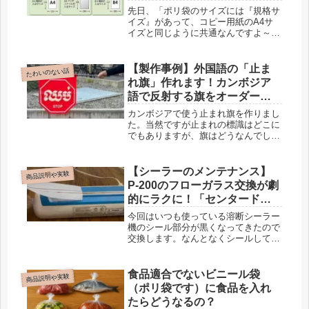
先日、「ポリ袋のサイズには『規格サ
イズ』があって、コピー用紙のA4サ
イズと同じように共通なんですよ～」
というお話をしました。…でも、こう
思いませんでしたか？ 「で？ 結局ど
れを買えばいいのよ？」って（笑）。
【製作事例】外国語の「止ま
たわいのない話
「200×300mm（ミリ）」なん read
れ旗」作れます！カンボジア
more
語で反射する旗をオーダーメ
イド
カンボジアで使う止まれ旗を作りまし
た。当然ですが止まれの標識はどこに
でもありますが、旗はどうなんでしょ
うか？
【シーラーのメンテナンス】
商品説明や実験
P-200のフローガラス交換が劇
的にラクに！「センタードラ
イシート」とは？
今回はいつも使っている溶断シーラー
機のシール部分が黒くなってきたので
交換します。なんとなくシールしてい
る時にくっついてくるような気がしま
すので、一度センタードライシートを
交換します。センタードライシートっ
食品適合でないビニール袋
商品説明や実験
て何？センタードライシート？聞きな
（ポリ袋です）に食品を入れ
れ read more
たらどうなるの？