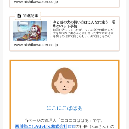
www.nishikawazen.co.jp
今と昔の犬の飼い方はこんなに違う！昭
和のペット事情
前回お話ししましたが、ウチの会社の建さんが
犬を飼う際に奥さんと話し合った中で最近は犬
を飼うのは家で飼うらしい。外で飼うものだと
思っていた。最近外で飼うと虐待といわれるみ
たいと言うお話をしていました。まあ、最近は
www.nishikawazen.co.jp
いろいろと天候の問題もあるし、 read more
にこにこばばあ
当ページの管理人「ニコニコばばあ」です。
西川善にしかわぜん株式会社
の社長（kanさん）の