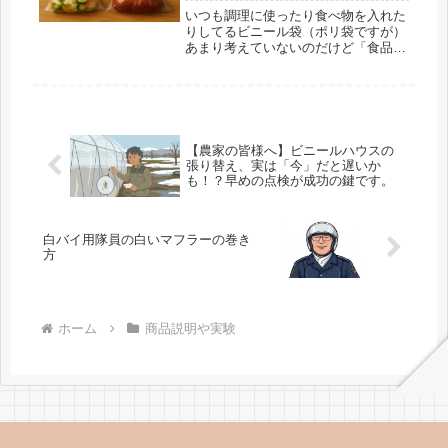
いつも調理に使ったり食べ物を入れた
りしてるビニール袋（ポリ袋ですが）
あまり考えていないのだけど「食品衛
生法適合商品」と印字されているとこ
ろを見ると「不適合商品」はあるのか
しら？よくゴミ袋の注釈に「非食品用
です」と書かれているものがありま
す。 read more
【農家の皆様へ】ビニールハウスの
張り替え、実は「今」だと遅いか
も！？早めの点検が成功の鍵です。
白バイ用隊員の白いマフラーの巻き
方
ホーム
商品説明や実験