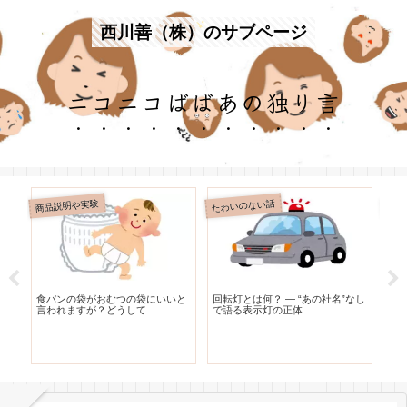
西川善（株）のサブページ
ニコニコばばあの独り言
商品説明や実験
たわいのない話
たわ
リ
食パンの袋がおむつの袋にいいと
回転灯とは何？ — “あの社名”なし
レ
な
言われますが？どうして
で語る表示灯の正体
う
と