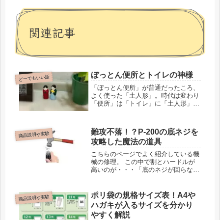
関連記事
ぼっとん便所とトイレの神様
どーでもいい話
「ぼっとん便所」が普通だったころ、
よく使った「土人形」。時代は変わり
「便所」は「トイレ」に「土人形」は
「トイレの神様に」なりました。
難攻不落！？P-200の底ネジを
商品説明や実験
攻略した魔法の道具
こちらのページでよく紹介している機
械の修理。 この中で割とハードルが
高いのが・・・「底のネジが回らない
問題」特にこの名機「P-200」の底の
ネジ。 いっつも、このネジに悩まさ
れるのよね……。電源コードを変える
ポリ袋の規格サイズ表！A4や
商品説明や実験
作業そのものより、この底フタを開
ハガキが入るサイズを分かり
read more
やすく解説