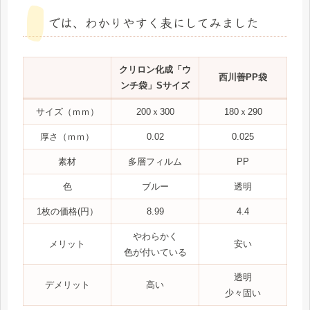
では、わかりやすく表にしてみました
クリロン化成「ウ
西川善PP袋
ンチ袋」Sサイズ
サイズ（ｍｍ）
200ｘ300
180ｘ290
厚さ（ｍｍ）
0.02
0.025
素材
多層フィルム
PP
色
ブルー
透明
1枚の価格(円）
8.99
4.4
やわらかく
メリット
安い
色が付いている
透明
デメリット
高い
少々固い