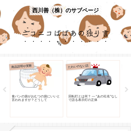
西川善（株）のサブページ
ニコニコばばあの独り言
商品説明や実験
たわいのない話
たわ
リ
食パンの袋がおむつの袋にいいと
回転灯とは何？ — “あの社名”なし
レ
な
言われますが？どうして
で語る表示灯の正体
う
と