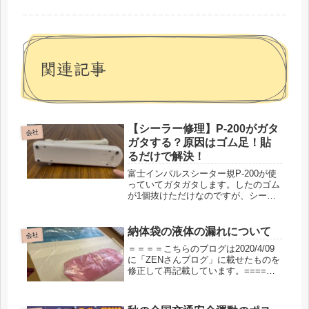
関連記事
【シーラー修理】P-200がガタ
会社
ガタする？原因はゴム足！貼
るだけで解決！
富士インパルスシーター規P-200が使
っていてガタガタします。したのゴム
が1個抜けただけなのですが、シール
が定まりません。直しました。
納体袋の液体の漏れについて
会社
＝＝＝＝こちらのブログは2020/4/09
に「ZENさんブログ」に載せたものを
修正して再記載しています。====非
透過性納体袋でないものはどれだけ漏
れるの？納体袋について前回非透過性
納体袋についてお話ししましたが、現