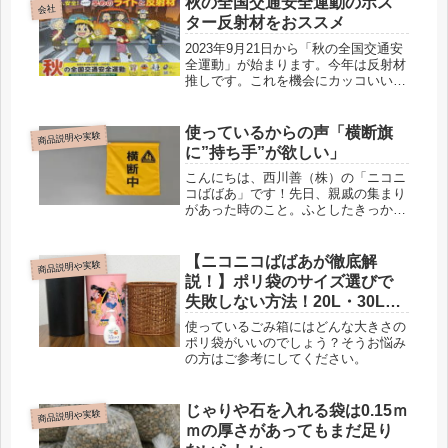
秋の全国交通安全運動のポス
在弊社の納体袋がどの程度 read more
会社
ター反射材をおススメ
2023年9月21日から「秋の全国交通安
全運動」が始まります。今年は反射材
推しです。これを機会にカッコいい反
射材を選びましょう。
使っているからの声「横断旗
商品説明や実験
に”持ち手”が欲しい」
こんにちは、西川善（株）の「ニコニ
コばばあ」です！先日、親戚の集まり
があった時のこと。ふとしたきっかけ
で「横断旗」のお話になりました。そ
こで驚いたのが、姪っ子の旦那さんで
ある松本君が、毎朝の通学時間に横断
【ニコニコばばあが徹底解
商品説明や実験
歩道で交通安全の旗を振るボランティ
説！】ポリ袋のサイズ選びで
ア read more
失敗しない方法！20L・30Lゴ
ミ箱にピッタリ合う袋はど
使っているごみ箱にはどんな大きさの
れ？
ポリ袋がいいのでしょう？そうお悩み
の方はご参考にしてください。
じゃりや石を入れる袋は0.15ｍ
商品説明や実験
ｍの厚さがあってもまだ足り