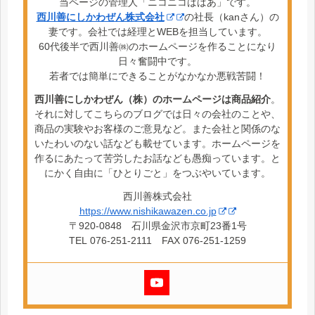
当ページの管理人「ニコニコばばあ」です。
西川善にしかわぜん株式会社
の社長（kanさん）の
妻です。会社では経理とWEBを担当しています。
60代後半で西川善㈱のホームページを作ることになり
日々奮闘中です。
若者では簡単にできることがなかなか悪戦苦闘！
西川善にしかわぜん（株）のホームページは商品紹介
。
それに対してこちらのブログでは日々の会社のことや、
商品の実験やお客様のご意見など。また会社と関係のな
いたわいのない話なども載せています。ホームページを
作るにあたって苦労したお話なども愚痴っています。と
にかく自由に「ひとりごと」をつぶやいています。
西川善株式会社
https://www.nishikawazen.co.jp
〒920-0848 石川県金沢市京町23番1号
TEL 076-251-2111 FAX 076-251-1259