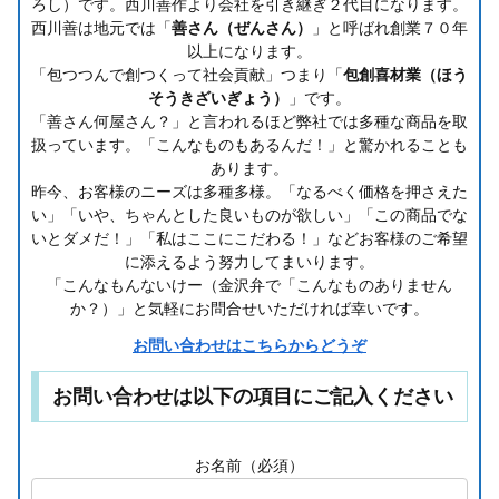
ろし）です。西川善作より会社を引き継ぎ２代目になります。
西川善は地元では「
善さん（ぜんさん）
」と呼ばれ創業７０年
以上になります。
「包つつんで創つくって社会貢献」つまり「
包創喜材業（ほう
そうきざいぎょう）
」です。
「善さん何屋さん？」と言われるほど弊社では多種な商品を取
扱っています。「こんなものもあるんだ！」と驚かれることも
あります。
昨今、お客様のニーズは多種多様。「なるべく価格を押さえた
い」「いや、ちゃんとした良いものが欲しい」「この商品でな
いとダメだ！」「私はここにこだわる！」などお客様のご希望
に添えるよう努力してまいります。
「こんなもんないけー（金沢弁で「こんなものありません
か？）」と気軽にお問合せいただければ幸いです。
お問い合わせはこちらからどうぞ
お問い合わせは以下の項目にご記入ください
お名前（必須）