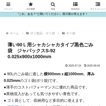
ビニール・プラスチック製品の卸販売は西川善
メニュー
会社概要
検索
取扱商品
サイドメニュー
”これ、ある？”と聞いてください。西川善が答えます！
ホーム
ポリ製品・ポリ袋
ポリ袋
薄い90Ｌ用シャカシャカタイプ黒色ごみ
袋 ジャパックスS-92
0.025x900x1000mm
2025.07.24
2025.09.04
● 90Lのごみ箱に適した
横900mmｘ縦1000mm、厚み
0.025mm
のゴミ袋(ポリ袋)です。
●薄手のコストパフォーマンスに優れた商品です。
●異物混入があっても気づきやすい青色です。
● ゴミ袋として、収納用など多目的に使えます。