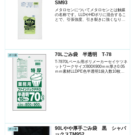
SM93
メタロセンについてメタロセンとは触媒
の名称です。LLDやHDポリに混合するこ
とで、引張強度、引き裂きに強くなりま
す。強度が増す分フィルムが薄くて済み
ますので、コスト削減になります。S
Ｍ-9390Lペール用ポリ薄いシャカシャカ
タイプのポリ袋メ...
70Lごみ袋 半透明 T-78
ポリ袋
T-7870Lペール用ポリメーカーセイケツネ
ットワークサイズ800X900ｍｍ厚さ0.05
ｍｍ素材LLDPE色半透明1袋入数10枚箱
入数200枚JANｺｰﾄﾞ4976797120787ショ
ップ（ポリマルシェ）ケース只今ショッ
プには載っていま...
90Lやや厚手ごみ袋 黒 シャパ
ポリ袋
ックスTM952