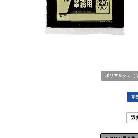
ポリマルシェ（
青
透