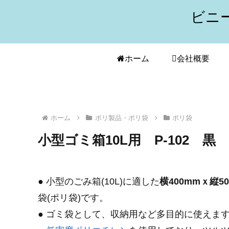
ビニ
ホーム
会社概要
ホーム
ポリ製品・ポリ袋
ポリ袋
小型ゴミ箱10L用 P-102 黒
● 小型のごみ箱(10L)に適した
横400mmｘ縦50
袋(ポリ袋)です。
● ゴミ袋として、収納用など多目的に使えま