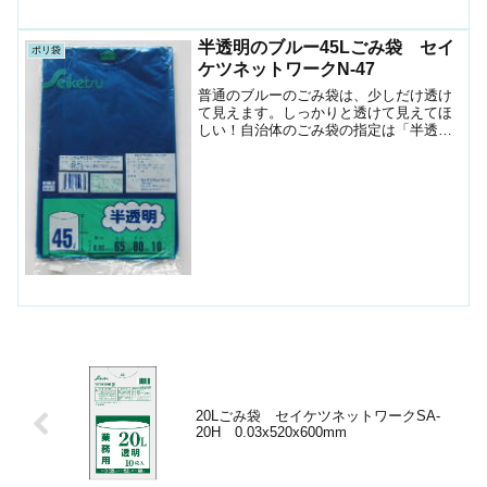
温に強く冷凍製品、冷蔵商品の包装に。
底開きﾀｲﾌﾟなので熱シールが必要です。
シ...
半透明のブルー45Lごみ袋 セイ
ポリ袋
ケツネットワークN-47
普通のブルーのごみ袋は、少しだけ透け
て見えます。しっかりと透けて見えてほ
しい！自治体のごみ袋の指定は「半透
明」「透けて見えるもの」なので、と半
透明のブルーをお探しの方も多くいらっ
しゃいます。こちらの商品は透けて見え
る半透明青の45Ｌごみ袋で...
20Lごみ袋 セイケツネットワークSA-
20H 0.03x520x600mm