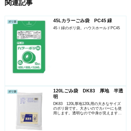
関連記事
45Lカラーごみ袋 PC45 緑
ポリ袋
45ｌ緑のポリ袋。ハウスホールドPC45
120Lごみ袋 DK83 厚地 半透
ポリ袋
明
DK83 120L厚地120L用の大きなサイズ
のポリ袋です。大きいのでカバーにも使
用します。透明なので中身が見えますメ
ーカージャパックスサイズ1000X1200ｍ
ｍ厚さ0.05ｍｍ色透明素材LLDPE1袋入数
10枚箱入数200枚JANｺｰﾄ...