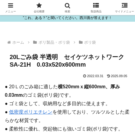
ビニール・プラスチック製品の卸販売は西川善
メニュー
会社概要
検索
取扱商品
サイドメニュー
”これ、ある？”と聞いてください。西川善が答えます！
ホーム
ポリ製品・ポリ袋
ポリ袋
20Lごみ袋 半透明 セイケツネットワーク
SA-21H 0.03x520x600mm
2022.03.31
2025.09.05
● 20Ｌのごみ箱に適した
横520mmｘ縦600mm、厚み
0.03mm
のゴミ袋(ポリ袋)です。
● ゴミ袋として、収納用など多目的に使えます。
●
低密度ポリエチレン
を使用しており、ツルツルとした柔
らかな材質です。
● 柔軟性に優れ、突起物にも強いゴミ袋(ポリ袋)です。