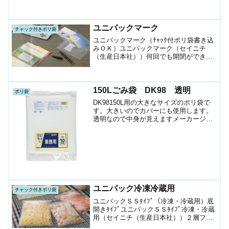
ユニパックマーク
チャック付きポリ袋
ユニパックマーク（ﾁｬｯｸ付ポリ袋書き込
みＯＫ）ユニパックマーク（セイニチ
（生産日本社））何回でも開閉ができ便
利なチャック付ポリ袋白べた印刷の部分
にﾎﾞｰﾙﾍﾟﾝ、ｻｲﾝﾍﾟﾝで書き込みができま
す。日用雑貨・薬品・衛生用品・工業用
品・衣類繊...
150Lごみ袋 DK98 透明
ポリ袋
DK98150L用の大きなサイズのポリ袋で
す。大きいのでカバーにも使用します。
透明なので中身が見えますメーカージャ
パックスサイズ1300X1200ｍｍ厚さ0.05
ｍｍ色透明素材LLDPE1袋入数10枚箱入
数100枚JANｺｰﾄﾞ452168...
ユニパック冷凍冷蔵用
チャック付きポリ袋
ユニパックＳＳﾀｲﾌﾟ（冷凍・冷蔵用）底
開きﾀｲﾌﾟユニパックＳＳﾀｲﾌﾟ冷凍・冷蔵
用（セイニチ（生産日本社））２層フィ
ルムのチャック付ポリ（ﾎﾟﾘｴﾁﾚﾝ）袋低