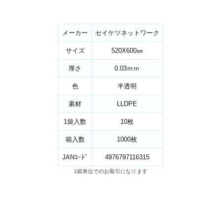
メーカー
セイケツネットワーク
サイズ
520X600㎜
厚さ
0.03ｍｍ
色
半透明
素材
LLDPE
1袋入数
10枚
箱入数
1000枚
JANｺｰﾄﾞ
4976797116315
1箱単位でのお取引になります