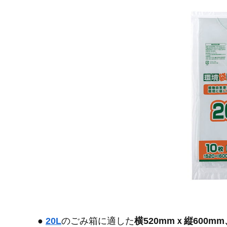
●
20L
のごみ箱に適した
横520mmｘ縦600mm