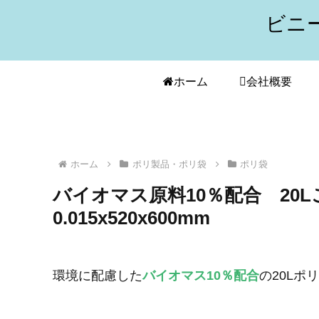
ビニ
ホーム
会社概要
ホーム
ポリ製品・ポリ袋
ポリ袋
バイオマス原料10％配合 20
0.015x520x600mm
環境に配慮した
バイオマス10％配合
の20Lポ