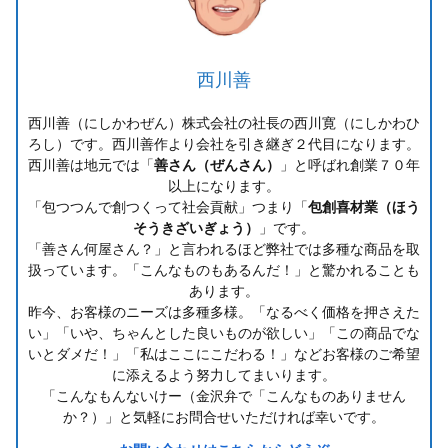
西川善
西川善（にしかわぜん）株式会社の社長の西川寛（にしかわひ
ろし）です。西川善作より会社を引き継ぎ２代目になります。
西川善は地元では「
善さん（ぜんさん）
」と呼ばれ創業７０年
以上になります。
「包つつんで創つくって社会貢献」つまり「
包創喜材業（ほう
そうきざいぎょう）
」です。
「善さん何屋さん？」と言われるほど弊社では多種な商品を取
扱っています。「こんなものもあるんだ！」と驚かれることも
あります。
昨今、お客様のニーズは多種多様。「なるべく価格を押さえた
い」「いや、ちゃんとした良いものが欲しい」「この商品でな
いとダメだ！」「私はここにこだわる！」などお客様のご希望
に添えるよう努力してまいります。
「こんなもんないけー（金沢弁で「こんなものありません
か？）」と気軽にお問合せいただければ幸いです。