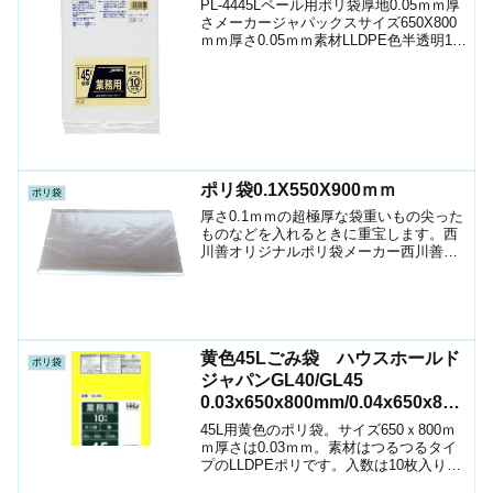
PL-4445Lペール用ポリ袋厚地0.05ｍｍ厚
さメーカージャパックスサイズ650X800
ｍｍ厚さ0.05ｍｍ素材LLDPE色半透明1袋
入数10枚箱入数300枚JANｺｰﾄﾞ
521684105442ショップ（ポリマルシェ）
ケースお時間の許す...
ポリ袋0.1X550X900ｍｍ
ポリ袋
厚さ0.1ｍｍの超極厚な袋重いもの尖った
ものなどを入れるときに重宝します。西
川善オリジナルポリ袋メーカー西川善サ
イズ550X900ｍｍ厚さ0.1ｍｍ素材LLDPE
色透明1袋入数100枚Yahoo!ショップお問
い合わせや見積依頼はこちらから⤵
黄色45Lごみ袋 ハウスホールド
ポリ袋
ジャパンGL40/GL45
0.03x650x800mm/0.04x650x800
mm
45L用黄色のポリ袋。サイズ650ｘ800ｍ
ｍ厚さは0.03ｍｍ。素材はつるつるタイ
プのLLDPEポリです。入数は10枚入りが
60袋入っています。