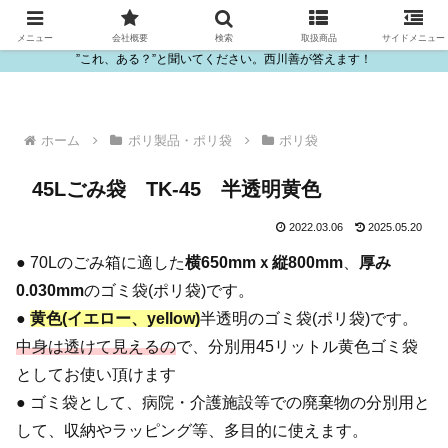
ビニール・プラスチック製品の卸販売は西川善
メニュー
会社概要
検索
取扱商品
サイドメニュー
”これ、ある？”と聞いてください。西川善が答えます！
ホーム
ポリ製品・ポリ袋
ポリ袋
45Lごみ袋 TK-45 半透明黄色
2022.03.06
2025.05.20
● 70Lのごみ箱に適した
横650mmｘ縦800mm
、
厚み
0.030mm
のゴミ袋(ポリ袋)です。
●
黄色(イエロー、yellow)
半透明のゴミ袋(ポリ袋)です。
中身は透けて見えるの
で、分別用45リットル黄色ゴミ袋
としてお使い頂けます
● ゴミ袋として、病院・介護施設等での廃棄物の分別用と
して、収納やラッピング等、多目的に使えます。