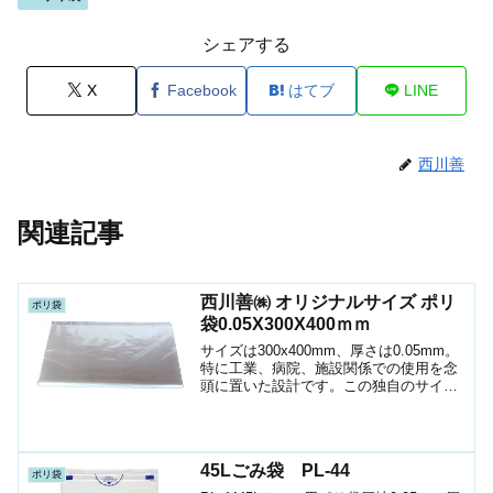
シェアする
X
Facebook
はてブ
LINE
西川善
関連記事
西川善㈱ オリジナルサイズ ポリ
ポリ袋
袋0.05X300X400ｍｍ
サイズは300x400mm、厚さは0.05mm。
特に工業、病院、施設関係での使用を念
頭に置いた設計です。この独自のサイズ
は、特定の用途に最適化されており、こ
れまでサイズに悩んでいたお客様に新た
な選択肢を提供します。
45Lごみ袋 PL-44
ポリ袋