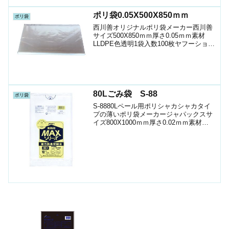
ポリ袋0.05X500X850ｍｍ
ポリ袋
西川善オリジナルポリ袋メーカー西川善
サイズ500X850ｍｍ厚さ0.05ｍｍ素材
LLDPE色透明1袋入数100枚ヤフーショッ
プ（ポリマルシェ）で販売中お時間の許
す方はお見積りを依頼してみませんか？
数量によってはショップよりお安くなる
こともあ...
80Lごみ袋 S-88
ポリ袋
S-8880Lペール用ポリシャカシャカタイ
プの薄いポリ袋メーカージャパックスサ
イズ800X1000ｍｍ厚さ0.02ｍｍ素材
HDPE色半透明1袋入数10枚箱入数400枚
JANｺｰﾄﾞ4521684232885ショップ（ポリ
マルシェ）ケースお時...