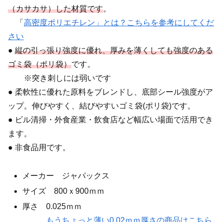
（カサカサ）した材質です
。
「
高密度ポリエチレン」とは？こちらを参考にしてくだ
さい
●
縦の引っ張り強度に優れ、厚みを薄くしても強度のある
ゴミ袋（ポリ袋）
です。
※突き刺しには弱いです
● 柔軟性に優れた原料をブレンドし、底部シール強度がア
ップ。伸びやすく、結びやすいゴミ袋(ポリ袋)です。
● ビル清掃・外食産業・飲食店など幅広い場面で活用でき
ます。
● 非食品用です。
メーカー ジャパックス
サイズ 800ｘ900ｍｍ
厚さ 0.025ｍｍ
もうちょっと薄い0.02ｍｍ厚さの商品はこちら