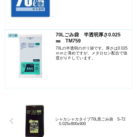
70Lごみ袋 半透明厚さ0.025
ポリ袋
㎜ TM759
70Lの半透明のポリ袋です。厚さは0.025
ｍｍと薄めですが、メタロセン配合で強
度がＵＰしています。
シャカシャカタイプ70L黒ごみ袋 S-72
0.025x800x900