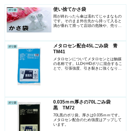
使い捨てかさ袋
ポリ袋
雨が終わったら傘は濡れてじゃまなもの
です。そのまま外出先から持って入ると
滴が垂れて滑って店頭の危険や、売り場
又はフロント、施設が汚れます。入口に
置いて速やかに袋に入れてもらえるよう
に、紐がついていたり、引っ張るとすぐ
切れるミシン目が入ってい...
メタロセン配合45Lごみ袋 青
ポリ袋
TM41
メタロセンについてメタロセンとは触媒
の名称です。LLDやHDポリに混合するこ
とで、引張強度、引き裂きに強くなりま
す。強度が増すのでフィルムが薄くて済
みますので、コスト削減になります。45L
ペール用ポリ袋メタロセン配合で強度が
UP。メーカージ...
0.035ｍｍ厚さの70Lごみ袋
ポリ袋
黒 TM72
70L黒のポリ袋。厚さは0.035ｍｍです。
メタロセン配合のため強度はアップして
います。