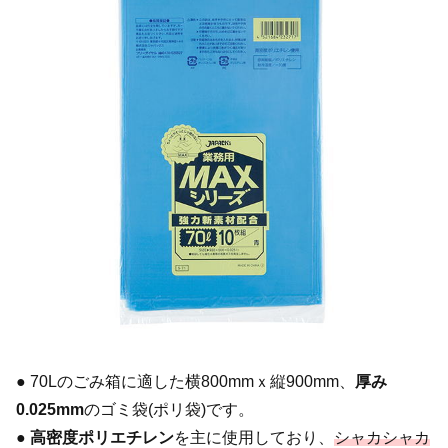
● 70Lのごみ箱に適した横800mmｘ縦900mm、
厚み
0.025mm
のゴミ袋(ポリ袋)です。
●
高密度ポリエチレン
を主に使用しており、
シャカシャカ