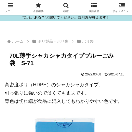
ビニール・プラスチック製品の卸販売は西川善
メニュー
会社概要
検索
取扱商品
サイドメニュー
”これ、ある？”と聞いてください。西川善が答えます！
ホーム
ポリ製品・ポリ袋
ポリ袋
70L薄手シャカシャカタイプブルーごみ
袋 S-71
2022.03.08
2025.07.15
高密度ポリ（HDPE）のシャカシャカタイプ。
引っ張りに強いので薄くても丈夫です。
青色は切れ端が食品に混入してもわかりやすい色です。