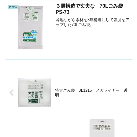
３層構造で丈夫な 70Lごみ袋
ポリ袋
PS-73
薄地ながら素材を3層構造にして強度をア
ップした70Lごみ袋。
特大ごみ袋 JL1215 メガライナー 透
明