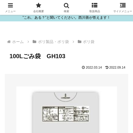
ビニール・プラスチック製品の卸販売は西川善
メニュー
会社概要
検索
取扱商品
サイドメニュー
”これ、ある？”と聞いてください。西川善が答えます！
ホーム
ポリ製品・ポリ袋
ポリ袋
100Lごみ袋 GH103
2022.03.14
2022.09.14