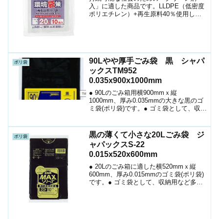
入」に適した商品です。LLDPE（低密度
ポリエチレン）+再生原料40％使用して
います。● 20Lのごみ箱に適した横
520mmｘ縦600mm、厚み0.030mmのゴ
ミ袋(ポリ袋)です。● 日本製 (MADE ...
90Lやや厚手ごみ袋 黒 シャパ
ポリ袋
ックスTM952
0.035x900x1000mm
● 90Lのごみ箱用横900mmｘ縦
1000mm、厚み0.035mmの大きな黒のゴ
ミ袋(ポリ袋)です。● ゴミ袋として、収納
用など多目的に使えます。● 低密度ポリ
エチレンにメタロセンを配合し、強度が
大幅アップ。● 柔軟性に優れ、伸びに強
黒の薄くて小さな20Lごみ袋 ジ
ポリ袋
く突...
ャパックスS-22
0.015x520x600mm
● 20Lのごみ箱に適した横520mmｘ縦
600mm、厚み0.015mmのゴミ袋(ポリ袋)
です。● ゴミ袋として、収納用など多目
的に使えます。●薄いですが中は見えない
真っ黒です。● 高密度ポリエチレン
(HDPE)を主に使用しており、シャカシ...