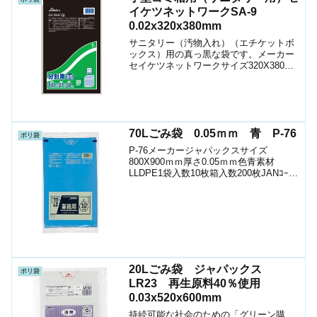
イケツネットワークSA-9
0.02x320x380mm
サニタリー（汚物入れ）（エチケットボ
ックス）用の真っ黒な袋です。メーカー
セイケツネットワークサイズ320X380㎜
厚さ0.02ｍｍ色黒素材LLDPE1袋入数50
枚箱入数2500枚JANｺｰﾄﾞ
149767971130901箱単位でのお取引に...
70Lごみ袋 0.05ｍｍ 青 P-76
ポリ袋
P-76メーカージャパックスサイズ
800X900ｍｍ厚さ0.05ｍｍ色青素材
LLDPE1袋入数10枚箱入数200枚JANｺｰﾄﾞ
4521684107763ショップ（ﾎﾟﾘﾏﾙｼｪ）ケ
ースお時間の許す方は、お問い合わせく
ださい場合によってはシ...
20Lごみ袋 ジャパックス
ポリ袋
LR23 再生原料40％使用
0.03x520x600mm
持続可能な社会のための「グリーン購