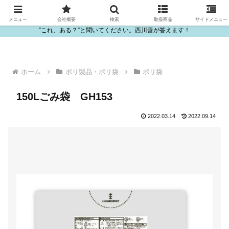
ビニール・プラスチック製品の卸販売は西川善
メニュー
会社概要
検索
取扱商品
サイドメニュー
”これ、ある？”と聞いてください。西川善が答えます！
ホーム
ポリ製品・ポリ袋
ポリ袋
150Lごみ袋 GH153
2022.03.14
2022.09.14