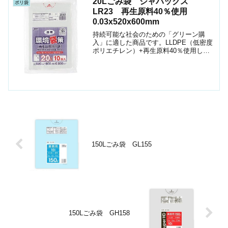
20Lごみ袋 ジャパックス
ポリ袋
LR23 再生原料40％使用
0.03x520x600mm
持続可能な社会のための「グリーン購
入」に適した商品です。LLDPE（低密度
ポリエチレン）+再生原料40％使用して
います。● 20Lのごみ箱に適した横
520mmｘ縦600mm、厚み0.030mmのゴ
ミ袋(ポリ袋)です。● 日本製 (MADE ...
150Lごみ袋 GL155
150Lごみ袋 GH158