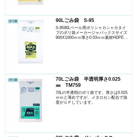
90Lごみ袋 S-95
ポリ袋
S-9590Lペール用ポリシャカシャカタイ
プのポリ袋メーカージャパックスサイズ
900X1000ｍｍ厚さ0.03ｍｍ素材HDPE色
半透明1袋入数10枚箱入数300枚JANｺｰﾄﾞ
4521684233950ショップ（ポリマルシ
ェ）ケースお時間の...
70Lごみ袋 半透明厚さ0.025
ポリ袋
㎜ TM759
70Lの半透明のポリ袋です。厚さは0.025
ｍｍと薄めですが、メタロセン配合で強
度がＵＰしています。