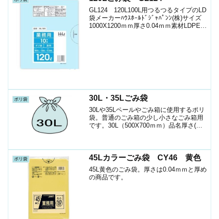
GL124 120L100L用つるつるタイプのLD
袋メーカーﾊｳｽﾎｰﾙﾄﾞｼﾞｬﾊﾟﾝﾝ(株)サイズ
1000X1200ｍｍ厚さ0.04ｍｍ素材LDPE色
透明1袋入数10枚箱入数250枚JANｺｰﾄﾞ
45802872911194ショップ（ポ...
30L・35Lごみ袋
ポリ袋
30Lや35Lペールやごみ箱に使用するポリ
袋。普通のごみ箱の少し小さなごみ箱用
です。30L（500X700ｍｍ）品名厚さ(㎜)
色素材入数備考GS380.015半透明ﾊﾞｲｵﾏｽ
HD1000ﾊﾞｲｵﾏｽ配合GS38B0.015半透明ﾊﾞ
ｲｵﾏ...
45Lカラーごみ袋 CY46 黄色
ポリ袋
45L黄色のごみ袋。厚さは0.04ｍｍと厚め
の商品です。