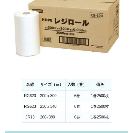
名称
サイズ（㎜）
入数（巻）
備考
RG620
200ｘ300
6巻
1巻2500枚
RG623
230ｘ340
6巻
1巻2500枚
JR13
260×380
6巻
1巻2500枚