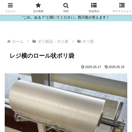
ビニール・プラスチック製品の卸販売は西川善
メニュー
会社概要
検索
取扱商品
サイドメニュー
”これ、ある？”と聞いてください。西川善が答えます！
ホーム
ポリ製品・ポリ袋
ポリ袋
レジ横のロール状ポリ袋
2025.05.17
2025.05.19