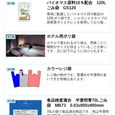
バイオマス原料10％配合 120L
ポリ袋
ごみ袋 GS120
環境に配慮したバイオマス10％配合の
120Lポリ袋です。シャカシャカタイプの
高密度ポリエチレンを使用しており縦の
引っ張りに強い素材です。
ホテル用ポリ袋
ポリ袋
ホテルで使われるポリ袋は、用途ごとに
種類やサイズが決まっていることが多い
です。主に以下のように分けられます。
1. 客室用ポリ袋ゴミ袋（客室用）サイズ
例：20～30L（400x500,500×600mm程
度）材質：シャカシャカタイプ
（HDPE...
カラーレジ袋
ポリ袋
レジ袋の色付です。普通白や半透明が多
いですが色物もあります。
食品検査適合 半透明青70Lごみ
ポリ袋
袋 MB73 0.03x800x900mm
70Lの袋で食品適合商品です。色は半透明