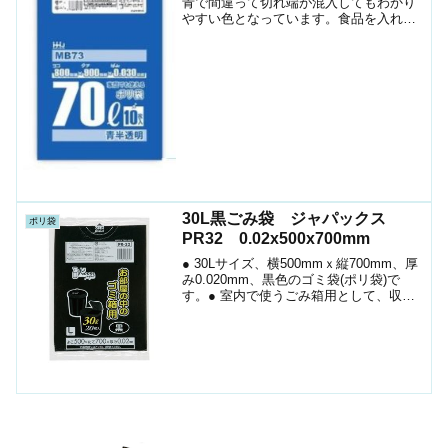
青で間違って切れ端が混入してもわかり
やすい色となっています。食品を入れて
冷蔵庫に保管するなど、食品を取り扱う
場合に安心して使用できます。
30L黒ごみ袋 ジャパックス
ポリ袋
PR32 0.02x500x700mm
● 30Lサイズ、横500mmｘ縦700mm、厚
み0.020mm、黒色のゴミ袋(ポリ袋)で
す。● 室内で使うごみ箱用として、収納
用など多目的に使えます。● 低密度ポリ
エチレンにメタロセンを配合し、強度が
大幅アップ。● ツルツルとした柔らか
な...