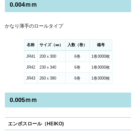
0.004ｍｍ
かなり薄手のロールタイプ
名称
サイズ（㎜）
入数（巻）
備考
JR41
200ｘ300
6巻
1巻3000枚
JR42
230ｘ340
6巻
1巻3000枚
JR43
260ｘ380
6巻
1巻3000枚
0.005ｍｍ
エンボスロール（HEIKO)