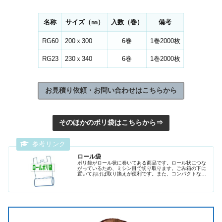
名称
サイズ（㎜）
入数（巻）
備考
RG60
200ｘ300
6巻
1巻2000枚
RG23
230ｘ340
6巻
1巻2000枚
お見積り依頼・お問い合わせはこちらから
そのほかのポリ袋はこちらから⇒
ロール袋
ポリ袋がロール状に巻いてある商品です。ロール状につな
がっているため、ミシン目で切り取ります。ごみ箱の下に
置いておけば取り換えが便利です。また、コンパクトなの
で持ち運びに便利です。バッグに入れたり、車のダッシュ
ボードに入れて置いたりと使い方は様々。粗品としても喜
ばれます。