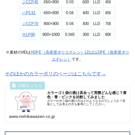
ジCCP45
650×800
0.03
600
LLD
45ℓ
ハPC41
650×800
0.04
400
LLD
45ℓ
ジCCP70
800×900
0.04
400
LLD
70ℓ
サLP90
900×1000
0.045
300
LLD
90ℓ
※素材のHDは
HDPE（高密度ポリエチレン）LDはLLDPE（低密度ポリ
エチレン）
です。
そのほかのカラーポリのページはこちらです→
カラーゴミ袋の透け具合って実際どんな感じ？黄
色・青・ピンクを比較してみました
カラーのポリ袋の透け方はどのようなものでしょうか？衣
装としてお考えの方も参考にしてください。
www.nishikawazen.co.jp