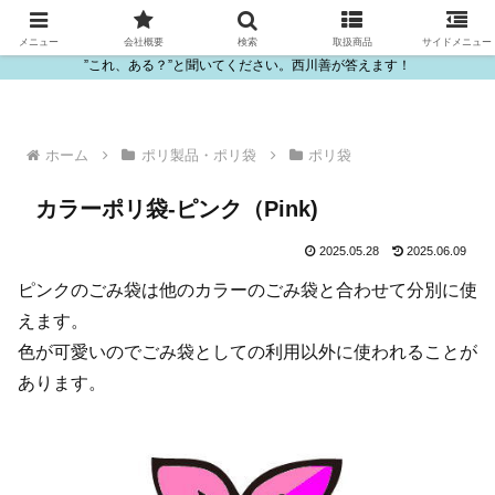
ビニール・プラスチック製品の卸販売は西川善
メニュー
会社概要
検索
取扱商品
サイドメニュー
”これ、ある？”と聞いてください。西川善が答えます！
ホーム
ポリ製品・ポリ袋
ポリ袋
カラーポリ袋-ピンク（Pink)
2025.05.28
2025.06.09
ピンクのごみ袋は他のカラーのごみ袋と合わせて分別に使
えます。
色が可愛いのでごみ袋としての利用以外に使われることが
あります。