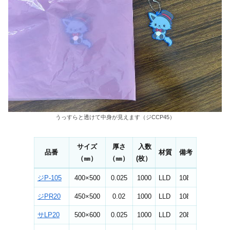
うっすらと透けて中身が見えます（ジCCP45）
サイズ
厚さ
入数
品番
材質
備考
（㎜）
（㎜）
(枚）
ジP-105
400×500
0.025
1000
LLD
10ℓ
ジPR20
450×500
0.02
1000
LLD
10ℓ
サLP20
500×600
0.025
1000
LLD
20ℓ