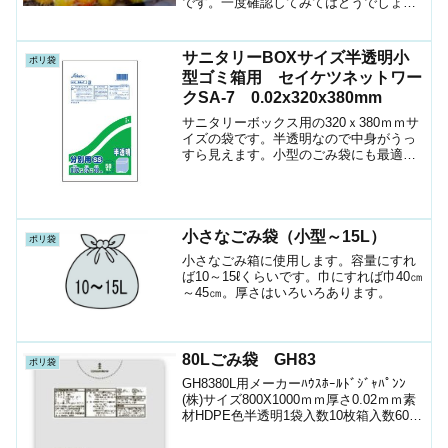
です。一度確認してみてはどうでしょう
か？
サニタリーBOXサイズ半透明小
ポリ袋
型ゴミ箱用 セイケツネットワー
クSA-7 0.02x320x380mm
サニタリーボックス用の320ｘ380ｍｍサ
イズの袋です。半透明なので中身がうっ
すら見えます。小型のごみ袋にも最適で
す。素材はつるつるタイプのLLDPE。メ
ーカーセイケツネットワークサイズ
320X380㎜厚さ0.02ｍｍ色半透明素材
LLDPE...
小さなごみ袋（小型～15L）
ポリ袋
小さなごみ箱に使用します。容量にすれ
ば10～15ℓくらいです。巾にすれば巾40㎝
～45㎝。厚さはいろいろあります。
80Lごみ袋 GH83
ポリ袋
GH8380L用メーカーﾊｳｽﾎｰﾙﾄﾞｼﾞｬﾊﾟﾝﾝ
(株)サイズ800X1000ｍｍ厚さ0.02ｍｍ素
材HDPE色半透明1袋入数10枚箱入数600
枚JANｺｰﾄﾞ4580287300636ショップ（ポ
リマルシェ）ケース只今こちらの商品は