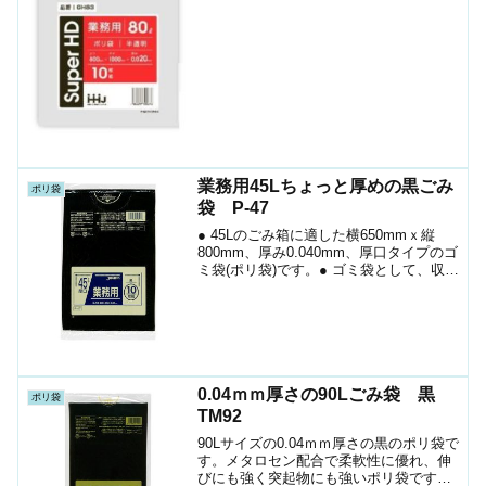
シ...
業務用45Lちょっと厚めの黒ごみ
ポリ袋
袋 P-47
● 45Lのごみ箱に適した横650mmｘ縦
800mm、厚み0.040mm、厚口タイプのゴ
ミ袋(ポリ袋)です。● ゴミ袋として、収納
用など多目的に使えます。● 低密度ポリ
エチレンを使用しており、ツルツルとし
た柔らかな材質です。● 柔軟性に優れ...
0.04ｍｍ厚さの90Lごみ袋 黒
ポリ袋
TM92
90Lサイズの0.04ｍｍ厚さの黒のポリ袋で
す。メタロセン配合で柔軟性に優れ、伸
びにも強く突起物にも強いポリ袋です。