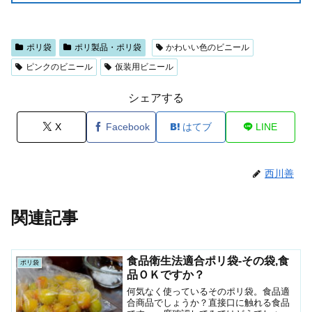
ポリ袋
ポリ製品・ポリ袋
かわいい色のビニール
ピンクのビニール
仮装用ビニール
シェアする
X
Facebook
はてブ
LINE
西川善
関連記事
食品衛生法適合ポリ袋-その袋,食
ポリ袋
品ＯＫですか？
何気なく使っているそのポリ袋。食品適
合商品でしょうか？直接口に触れる食品