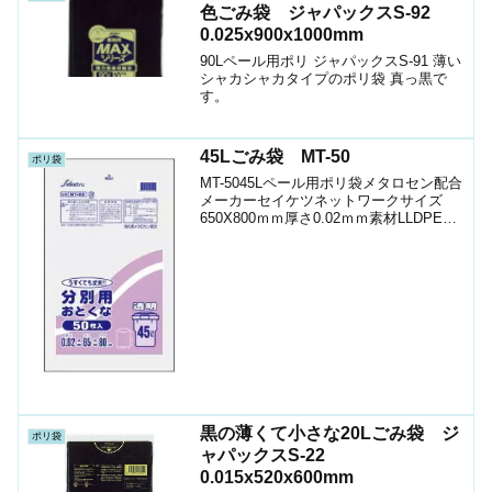
色ごみ袋 ジャパックスS-92
0.025x900x1000mm
90Lペール用ポリ ジャパックスS-91 薄い
シャカシャカタイプのポリ袋 真っ黒で
す。
45Lごみ袋 MT-50
ポリ袋
MT-5045Lペール用ポリ袋メタロセン配合
メーカーセイケツネットワークサイズ
650X800ｍｍ厚さ0.02ｍｍ素材LLDPE色
半透明1袋入数50枚箱入数750枚JANｺｰﾄﾞ
4976797109959ショップ（ポリマルシ
ェ）ケースお時間の...
黒の薄くて小さな20Lごみ袋 ジ
ポリ袋
ャパックスS-22
0.015x520x600mm