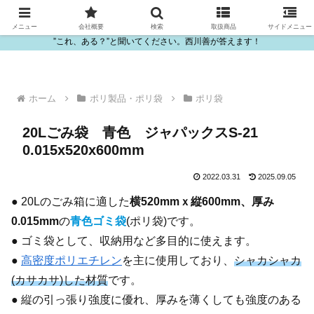
ビニール・プラスチック製品の卸販売は西川善
メニュー
会社概要
検索
取扱商品
サイドメニュー
”これ、ある？”と聞いてください。西川善が答えます！
ホーム
ポリ製品・ポリ袋
ポリ袋
20Lごみ袋 青色 ジャパックスS-21
0.015x520x600mm
2022.03.31
2025.09.05
● 20Lのごみ箱に適した
横520mmｘ縦600mm、厚み
0.015mm
の
青色ゴミ袋
(ポリ袋)です。
● ゴミ袋として、収納用など多目的に使えます。
●
高密度ポリエチレン
を主に使用しており、
シャカシャカ
(カサカサ)した材質
です。
● 縦の引っ張り強度に優れ、厚みを薄くしても強度のある