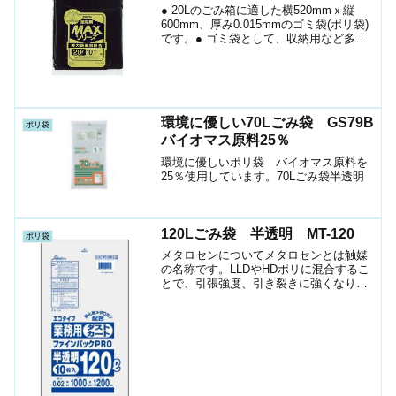
● 20Lのごみ箱に適した横520mmｘ縦
600mm、厚み0.015mmのゴミ袋(ポリ袋)
です。● ゴミ袋として、収納用など多目
的に使えます。●薄いですが中は見えない
真っ黒です。● 高密度ポリエチレン
(HDPE)を主に使用しており、シャカシ...
環境に優しい70Lごみ袋 GS79B
ポリ袋
バイオマス原料25％
環境に優しいポリ袋 バイオマス原料を
25％使用しています。70Lごみ袋半透明
120Lごみ袋 半透明 MT-120
ポリ袋
メタロセンについてメタロセンとは触媒
の名称です。LLDやHDポリに混合するこ
とで、引張強度、引き裂きに強くなりま
す。強度が増す分フィルムが薄くて済み
ますので、コスト削減になります。MT-
120120Lペール用ポリメーカーセイケツ
ネットワーク...