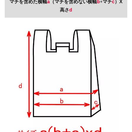
マチを含めた横幅
a
（マチを含めない横幅
b
+
マチ
c
）X
高さ
d