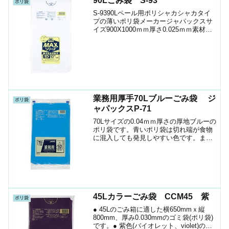
90Lごみ袋 S-93
ポリ袋
S-9390Lペール用ポリシャカシャカタイ
プの薄いポリ袋メーカージャパックスサ
イズ900X1000ｍｍ厚さ0.025ｍｍ素材
HDPE色半透明1袋入数10枚箱入数300枚
JANｺｰﾄﾞ4521684232939ショップ（ポリ
マルシェ）ケースお...
業務用厚手70Lブルーごみ袋 ジ
ポリ袋
ャパックスP-71
70Lサイズの0.04ｍｍ厚さの厚地ブルーの
ポリ袋です。青いポリ袋は切れ端が食物
に混入しても発見しやすい色です。ま
た、ごみの分別にわかりやすくカラー別
で分けることができます。● 70Lのごみ箱
に適した横800mmｘ縦900mm、厚み
0.04...
45Lカラーごみ袋 CCM45 紫
ポリ袋
● 45Lのごみ箱に適した横650mmｘ縦
800mm、厚み0.030mmのゴミ袋(ポリ袋)
です。● 紫色(バイオレット、violet)のゴ