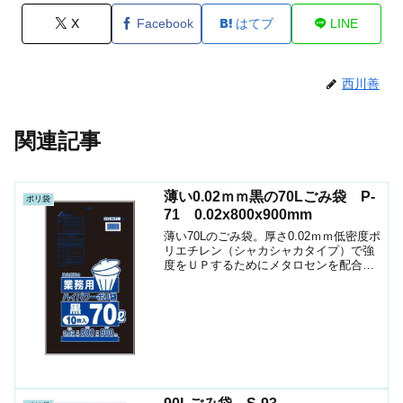
X
Facebook
はてブ
LINE
西川善
関連記事
薄い0.02ｍｍ黒の70Lごみ袋 P-
ポリ袋
71 0.02x800x900mm
薄い70Lのごみ袋。厚さ0.02ｍｍ低密度ポ
リエチレン（シャカシャカタイプ）で強
度をＵＰするためにメタロセンを配合し
ています。