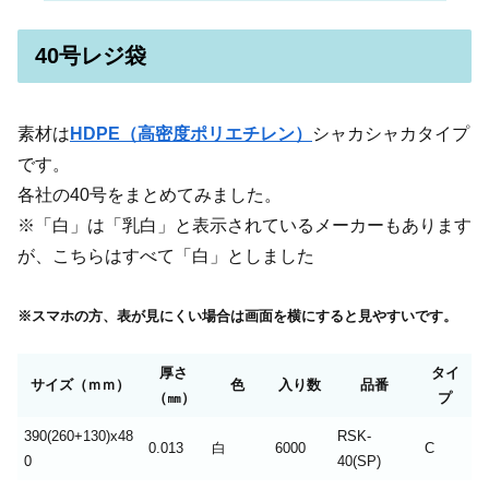
40号レジ袋
素材は
HDPE（高密度ポリエチレン）
シャカシャカタイプ
です。
各社の40号をまとめてみました。
※「白」は「乳白」と表示されているメーカーもあります
が、こちらはすべて「白」としました
※スマホの方、表が見にくい場合は画面を横にすると見やすいです。
厚さ
タイ
サイズ（ｍｍ）
色
入り数
品番
（㎜）
プ
390(260+130)x48
RSK-
0.013
白
6000
C
0
40(SP)