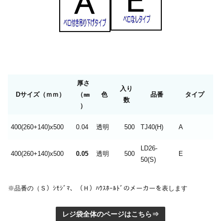
厚さ
入り
Dサイズ（ｍｍ）
（㎜
色
品番
タイプ
数
）
400(260+140)x500
0.04
透明
500
TJ40(H)
A
LD26-
400(260+140)x500
0.05
透明
500
E
50(S)
※品番の（Ｓ）ｼﾓｼﾞﾏ、（Ｈ）ﾊｳｽﾎｰﾙﾄﾞのメーカーを表します
レジ袋全体のページはこちら⇒