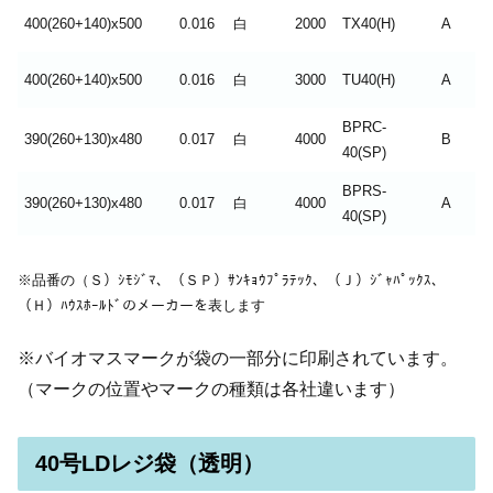
400(260+140)x500
0.016
白
2000
TX40(H)
A
400(260+140)x500
0.016
白
3000
TU40(H)
A
BPRC-
390(260+130)x480
0.017
白
4000
B
40(SP)
BPRS-
390(260+130)x480
0.017
白
4000
A
40(SP)
※品番の（Ｓ）ｼﾓｼﾞﾏ、（ＳＰ）ｻﾝｷｮｳﾌﾟﾗﾃｯｸ、（Ｊ）ｼﾞｬﾊﾟｯｸｽ、
（Ｈ）ﾊｳｽﾎｰﾙﾄﾞのメーカーを表します
※バイオマスマークが袋の一部分に印刷されています。
（マークの位置やマークの種類は各社違います）
40号LDレジ袋（透明）