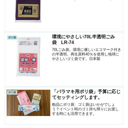
ミ袋(ポリ袋)です。● ゴミ袋として、病
院・介護施設等での廃棄物の分別用とし
て、収納やラッピング等、多...
環境にやさしい70L半透明ごみ
ポリ袋
袋 LR-74
70Lごみ袋。環境に優しいエコマーク付き
の半透明。再生原料40％を使用し地球に
やさしいゴミ袋です。日本製
「バラマキ用ポリ袋」予算に応じ
ポリ袋
てセッティングします。
粗品にポリ袋、ゴミ袋はいかがでしょ
う？イベント時のゴミ持ち帰りにお渡し
する時にも活用できます。