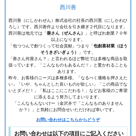
西川善
西川善（にしかわぜん）株式会社の社長の西川寛（にしかわひ
ろし）です。西川善作より会社を引き継ぎ２代目になります。
西川善は地元では「
善さん（ぜんさん）
」と呼ばれ創業７０年
以上になります。
「包つつんで創つくって社会貢献」つまり「
包創喜材業（ほう
そうきざいぎょう）
」です。
「善さん何屋さん？」と言われるほど弊社では多種な商品を取
扱っています。「こんなものもあるんだ！」と驚かれることも
あります。
昨今、お客様のニーズは多種多様。「なるべく価格を押さえた
い」「いや、ちゃんとした良いものが欲しい」「この商品でな
いとダメだ！」「私はここにこだわる！」などお客様のご希望
に添えるよう努力してまいります。
「こんなもんないけー（金沢弁で「こんなものありません
か？）」と気軽にお問合せいただければ幸いです。
お問い合わせはこちらからどうぞ
お問い合わせは以下の項目にご記入ください