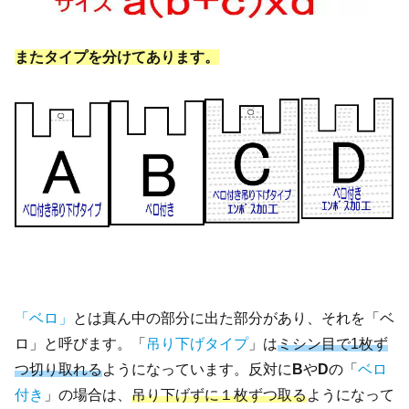
またタイプを分けてあります。
「ベロ」
とは真ん中の部分に出た部分があり、それを「ベ
ロ」と呼びます。「
吊り下げタイプ
」は
ミシン目で1枚ず
つ切り取れる
ようになっています。反対に
B
や
D
の「
ベロ
付き
」の場合は、
吊り下げずに１枚ずつ取る
ようになって