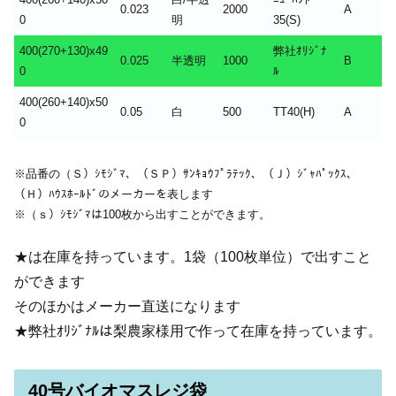
0.023
2000
A
0
明
35(S)
400(270+130)x49
弊社ｵﾘｼﾞﾅ
0.025
半透明
1000
B
0
ﾙ
400(260+140)x50
0.05
白
500
TT40(H)
A
0
※品番の（Ｓ）ｼﾓｼﾞﾏ、（ＳＰ）ｻﾝｷｮｳﾌﾟﾗﾃｯｸ、（Ｊ）ｼﾞｬﾊﾟｯｸｽ、
（Ｈ）ﾊｳｽﾎｰﾙﾄﾞのメーカーを表します
※（ｓ）ｼﾓｼﾞﾏは100枚から出すことができます。
★は在庫を持っています。1袋（100枚単位）で出すこと
ができます
そのほかはメーカー直送になります
★弊社ｵﾘｼﾞﾅﾙは梨農家様用で作って在庫を持っています。
40号バイオマスレジ袋