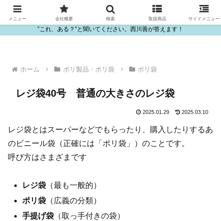
ビニール・プラスチック製品の卸販売は西川善
メニュー
会社概要
検索
取扱商品
サイドメニュー
”これ、ある？”と聞いてください。西川善が答えます！
ホーム
ポリ製品・ポリ袋
ポリ袋
レジ袋40号 普通の大きさのレジ袋
2025.01.29
2025.03.10
レジ袋とはスーパーなどでもらったり、購入したりするあ
のビニール袋（正確には「ポリ袋」）のことです。
呼び方はさまざまです
レジ袋
（最も一般的）
ポリ袋
（広義の分類）
手提げ袋
（取っ手付きの袋）