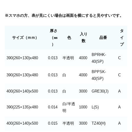
※スマホの方、表が見にくい場合は画面を横にすると見やすいです。
厚さ
タ
入り
サイズ（ｍｍ）
（㎜
色
品番
イ
数
）
プ
BPRHK-
390(260+130)x480
0.013
半透明
4000
C
40(SP)
BPPSK-
390(260+130)x480
0.013
白
4000
C
40(SP)
400(260+140)x500
0.013
白
3000
GRE30(J)
A
白/半透
390(225+135)x480
0.014
1000
L(S)
A
明
400(260+140)x500
0.015
半透明
3000
TZ40(H)
A