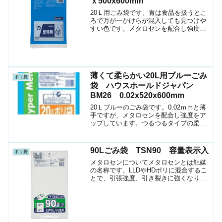
ｘ500x600mm
20Ｌ用ごみ袋です。青は食品を扱うとこ
ろで万が一かけらが混入しても見つけや
すい色です。メタロセンを配合し強度を
アップしています。
薄くて柔らかい20L用ブルーごみ
ポリ袋
袋 ハウスホールドジャパン
BM26 0.02x520x600mm
20Ｌブルーのごみ袋です。0.02ｍｍと薄
手ですが、メタロセンを配合し強度をア
ップしています。つるつるタイプの柔ら
かいタイプです。
90Lごみ袋 TSN90 容量表示入
ポリ袋
メタロセンについてメタロセンとは触媒
の名称です。LLDやHDポリに混合するこ
とで、引張強度、引き裂きに強くなりま
す。強度が増す分フィルムが薄くて済み
ますので、コスト削減になります。
TSN9090Lペール用ポリ薄いシャカシャ
カタイプのポリ袋袋...