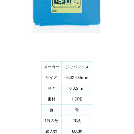
メーカー
ジャパックス
サイズ
650X800ｍｍ
厚さ
0.02ｍｍ
素材
HDPE
色
青
1袋入数
10枚
箱入数
600枚