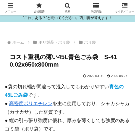
ビニール・プラスチック製品の卸販売は西川善
メニュー
会社概要
検索
取扱商品
サイドメニュー
”これ、ある？”と聞いてください。西川善が答えます！
ホーム
ポリ製品・ポリ袋
ポリ袋
コスト重視の薄い45L青色ごみ袋 S-41
0.02x650x800mm
2022.03.06
2025.08.27
●袋の切れ端が間違って混入してもわかりやすい
青色の
45Lごみ袋
です。
●
高密度ポリエチレン
を主に使用しており、シャカシャカ
（カサカサ）した材質です。
● 縦の引っ張り強度に優れ、厚みを薄くしても強度のある
ゴミ袋（ポリ袋）です。