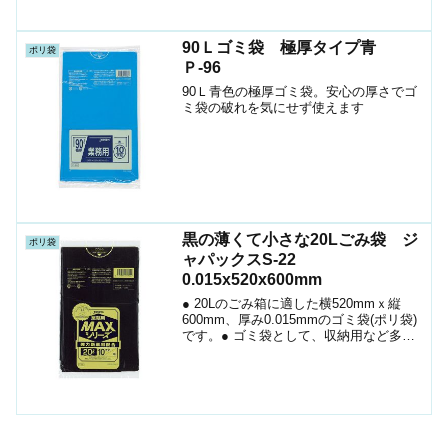
90Ｌゴミ袋 極厚タイプ青
ポリ袋
Ｐ-96
90Ｌ青色の極厚ゴミ袋。安心の厚さでゴ
ミ袋の破れを気にせず使えます
黒の薄くて小さな20Lごみ袋 ジ
ポリ袋
ャパックスS-22
0.015x520x600mm
● 20Lのごみ箱に適した横520mmｘ縦
600mm、厚み0.015mmのゴミ袋(ポリ袋)
です。● ゴミ袋として、収納用など多目
的に使えます。●薄いですが中は見えない
真っ黒です。● 高密度ポリエチレン
(HDPE)を主に使用しており、シャカシ...