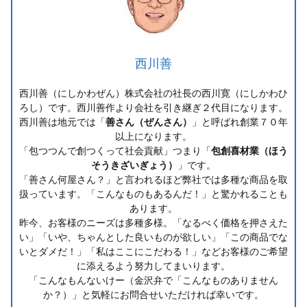
西川善
西川善（にしかわぜん）株式会社の社長の西川寛（にしかわひ
ろし）です。西川善作より会社を引き継ぎ２代目になります。
西川善は地元では「
善さん（ぜんさん）
」と呼ばれ創業７０年
以上になります。
「包つつんで創つくって社会貢献」つまり「
包創喜材業（ほう
そうきざいぎょう）
」です。
「善さん何屋さん？」と言われるほど弊社では多種な商品を取
扱っています。「こんなものもあるんだ！」と驚かれることも
あります。
昨今、お客様のニーズは多種多様。「なるべく価格を押さえた
い」「いや、ちゃんとした良いものが欲しい」「この商品でな
いとダメだ！」「私はここにこだわる！」などお客様のご希望
に添えるよう努力してまいります。
「こんなもんないけー（金沢弁で「こんなものありません
か？）」と気軽にお問合せいただければ幸いです。