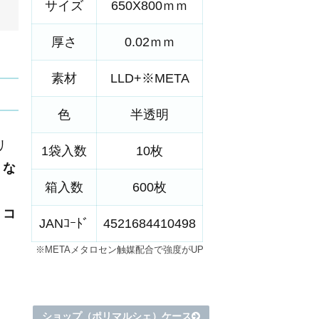
サイズ
650X800ｍｍ
厚さ
0.02ｍｍ
素材
LLD+※META
色
半透明
リ
1袋入数
10枚
くな
箱入数
600枚
、
コ
JANｺｰﾄﾞ
4521684410498
※METAメタロセン触媒配合で強度がUP
ショップ（ポリマルシェ）ケース