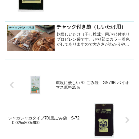
チャック付き袋（しいたけ用）
チャック付きポリ袋
乾燥しいたけ（干し椎茸）用ﾁｬｯｸ付ポリ
プロピレン袋です。ﾁｬｯｸ部にカラー着色
がしてありますので大きさがわかりやす
い。防湿性がありますので乾燥剤が使用
できます。
環境に優しい70Lごみ袋 GS79B バイオ
マス原料25％
シャカシャカタイプ70L黒ごみ袋 S-72
0.025x800x900