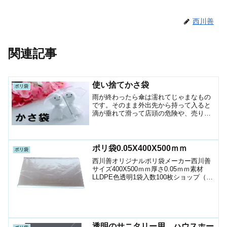
西川善
関連記事
使い捨てかさ袋
ポリ袋
雨が終わったら傘は濡れてじゃまなもの
です。そのまま外出先から持って入ると
滴が垂れて滑って店頭の危険や、売り場
又はフロント、施設が汚れます。入口に
置いて速やかに袋に入れてもらえるよう
に、紐がついていたり、引っ張るとすぐ
切れるミシン目が入ってい...
ポリ袋0.05X400X500ｍｍ
ポリ袋
西川善オリジナルポリ袋メーカー西川善
サイズ400X500ｍｍ厚さ0.05ｍｍ素材
LLDPE色透明1袋入数100枚ショップ（ポ
リマルシェ）100枚から お時間の許す方
は、下記よりお問い合わせください場合
によってはショップ価格よりお安くなり
ます...
透明のサニタリー用 ハウスホー