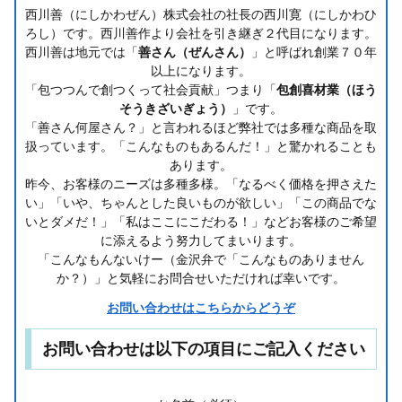
西川善（にしかわぜん）株式会社の社長の西川寛（にしかわひ
ろし）です。西川善作より会社を引き継ぎ２代目になります。
西川善は地元では「
善さん（ぜんさん）
」と呼ばれ創業７０年
以上になります。
「包つつんで創つくって社会貢献」つまり「
包創喜材業（ほう
そうきざいぎょう）
」です。
「善さん何屋さん？」と言われるほど弊社では多種な商品を取
扱っています。「こんなものもあるんだ！」と驚かれることも
あります。
昨今、お客様のニーズは多種多様。「なるべく価格を押さえた
い」「いや、ちゃんとした良いものが欲しい」「この商品でな
いとダメだ！」「私はここにこだわる！」などお客様のご希望
に添えるよう努力してまいります。
「こんなもんないけー（金沢弁で「こんなものありません
か？）」と気軽にお問合せいただければ幸いです。
お問い合わせはこちらからどうぞ
お問い合わせは以下の項目にご記入ください