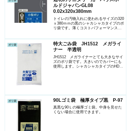
ポリ袋
ルドジャパンGL08
0.02x320x380mm
トイレの汚物入れに使われるサイズの320
ｘ380ｍｍの黒のシャカシャカタイプのポ
リ袋です。薄くコストパフォーマンスの
良い袋です。
特大ごみ袋 JH1512 メガライ
ポリ袋
ナー 半透明
JH1512 メガライナーとても大きなサイ
ズのポリ袋です。大きいのでカバーにも
使用します。シャカシャカタイプのHDポ
リ半透明なのでうっすらと見えます。マ
チ付きサイズメーカージャパックスサイ
ズ1500（1000+500）X1200ｍｍ厚さ0....
90Lゴミ袋 極厚タイプ黒 P-97
ポリ袋
真黒な90Ｌの極厚ゴミ袋。中身を見せた
くない場合に使用できます。