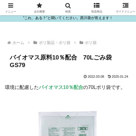
ビニール・プラスチック製品の卸販売は西川善
メニュー
会社概要
検索
取扱商品
サイドメニュー
”これ、ある？”と聞いてください。西川善が答えます！
ホーム
ポリ製品・ポリ袋
ポリ袋
バイオマス原料10％配合 70Lごみ袋
GS79
2022.03.08
2025.01.24
環境に配慮した
バイオマス10％配合
の70Lポリ袋です。