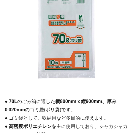
●
70L
のごみ箱に適した
横800mmｘ縦900mm、厚み
0.020mm
のゴミ袋(ポリ袋)です。
● ゴミ袋として、収納用など多目的に使えます。
●
高密度ポリエチレン
を主に使用しており、シャカシャカ