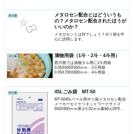
メタロセン配合とはどういうも
ポリ袋
の？メタロセン配合されたほうが
いいのか？
メタロセンとは何でしょう？ポリ袋を中
心に説明します。
漬物用袋（1斗・2斗・4斗用）
ポリ袋
西川善では漬物タル用に1斗用袋
0.05X600X650ｍｍ・2斗用袋
0.05X700X800ｍｍ・4斗用袋
0.08X900X1200mmのサイズのものを用
意しております。
45Lごみ袋 MT-50
ポリ袋
MT-5045Lペール用ポリ袋メタロセン配合
メーカーセイケツネットワークサイズ
650X800ｍｍ厚さ0.02ｍｍ素材LLDPE色
半透明1袋入数50枚箱入数750枚JANｺｰﾄﾞ
4976797109959ショップ（ポリマルシ
ェ）ケースお時間の...