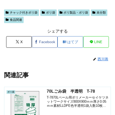
チャック付きポリ袋
ポリ袋
ポリ製品・ポリ袋
未分類
食品関連
シェアする
X
Facebook
はてブ
LINE
西川善
関連記事
70Lごみ袋 半透明 T-78
ポリ袋
T-7870Lペール用ポリメーカーセイケツネ
ットワークサイズ800X900ｍｍ厚さ0.05
ｍｍ素材LLDPE色半透明1袋入数10枚箱
入数200枚JANｺｰﾄﾞ4976797120787ショ
ップ（ポリマルシェ）ケース只今ショッ