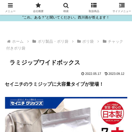
ビニール・プラスチック製品の卸販売は西川善
メニュー
会社概要
検索
取扱商品
サイドメニュー
”これ、ある？”と聞いてください。西川善が答えます！
ホーム
ポリ製品・ポリ袋
ポリ袋
チャック
付きポリ袋
ラミジップワイドボックス
2022.05.17
2023.09.12
セイニチのラミジップに大容量タイプが登場！