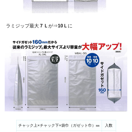
ラミジップ最大
７Ｌ
が⇒
10Ｌ
に
チャック上×チャック下×袋巾（ガゼット巾）㎜
入数