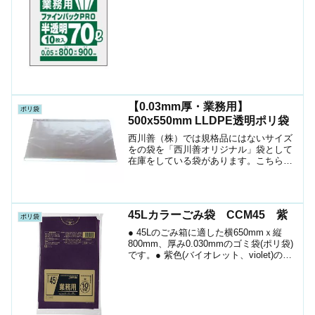
プには載っていま...
【0.03mm厚・業務用】
ポリ袋
500x550mm LLDPE透明ポリ袋
西川善（株）では規格品にはないサイズ
をの袋を「西川善オリジナル」袋として
在庫をしている袋があります。こちらも
昔よりお客様にご指示を頂いているサイ
ズです。サイズはこのように正方形に近
いサイズになります。こちらの袋は昔よ
り1斗缶に入れる袋の一つ...
45Lカラーごみ袋 CCM45 紫
ポリ袋
● 45Lのごみ箱に適した横650mmｘ縦
800mm、厚み0.030mmのゴミ袋(ポリ袋)
です。● 紫色(バイオレット、violet)のゴ
ミ袋(ポリ袋)です。● ゴミ袋として、病
院・介護施設等での廃棄物の分別用とし
て、収納やラッピング等、多...