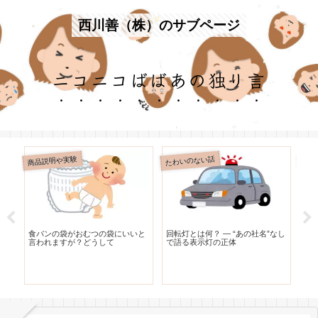
西川善（株）のサブページ
ニコニコばばあの独り言
商品説明や実験
たわいのない話
たわ
リ
食パンの袋がおむつの袋にいいと
回転灯とは何？ — “あの社名”なし
レ
な
言われますが？どうして
で語る表示灯の正体
う
と