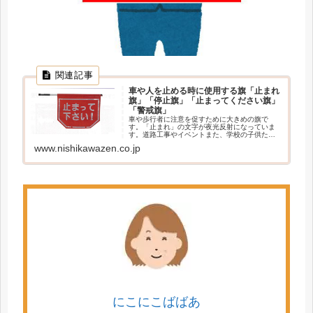
車や人を止める時に使用する旗「止まれ
旗」「停止旗」「止まってください旗」
「警戒旗」
車や歩行者に注意を促すために大きめの旗で
す。「止まれ」の文字が夜光反射になっていま
す。道路工事やイベントまた、学校の子供たち
の横断などで車の一時停止を促します。別注で
www.nishikawazen.co.jp
お好きなサイズや文字で旗を作成することもで
きます。
にこにこばばあ