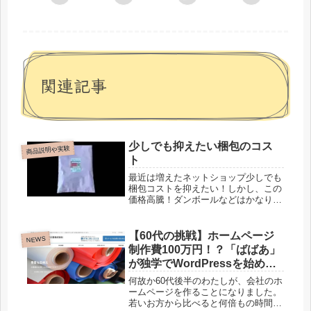
関連記事
少しでも抑えたい梱包のコス
商品説明や実験
ト
最近は増えたネットショップ少しでも
梱包コストを抑えたい！しかし、この
価格高騰！ダンボールなどはかなり高
くなりました。だけど、この2025年問
題というか、昔ほど運送会社さんも強
気になっています。少しでもお安くお
【60代の挑戦】ホームページ
NEWS
客様に提供したい！「送料無料」が
制作費100万円！？「ばばあ」
read more
が独学でWordPressを始めた
奮闘記
何故か60代後半のわたしが、会社のホ
ームページを作ることになりました。
若いお方から比べると何倍もの時間を