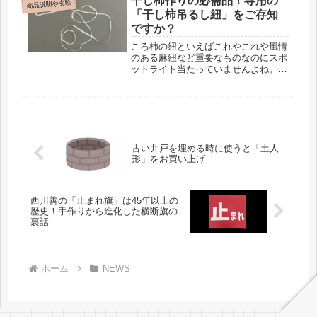
干し柿作りの必需品！専用の
商品説明や実験
「干し柿吊るし紐」をご存知
ですか？
ころ柿の紐といえばこれやこれや風情
のある麻紐など重要なものなのにスポ
ットライト当たっていませんよね。で
は！これ、何かわかりますか？まずは
こちらの写真をご覧ください。細い紐
です。指と写してみると細さがわかり
ます。こんなに細いものです、拡大す
る read more
古い井戸を埋める時に使うと「土人
形」をお買い上げ
西川善の「止まれ旗」は45年以上の
歴史！手作りから進化した横断旗の
裏話
ホーム
NEWS