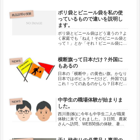
かけて製作。ご参考になれば・・・・
ポリ袋とビニール袋を私の使
商品説明や実験
っているもので違いを説明し
ます。
ポリ袋とビニール袋はどう違うの？よ
く家庭でも「ねえ！そのビニール袋と
って！」とか「それ！ビニール袋に入
れておいて！」な会話がありますがこ
れは「ビニール袋」ではなく「ポリ
袋」です。よく「ナイロン袋」なんて
横断旗って日本だけ？外国に
NEWS
も言われています・「ポリ袋」と言う
もあるの
人の read more
日本の「横断中」の黄色い旗。かなり
日本ではポピュラーだけど、外国では
これ！ってのあるのかしら？日本だけ
のもの？調べてみました。
中学生の職場体験が始まりま
NEWS
した。
西川善(株)に今年も中学生二人が職業
体験に来てくれました。３日間、農家
さんへ訪問、WEB関係の体験、暑く
て大変ですが良い経験ができたでしょ
うか？