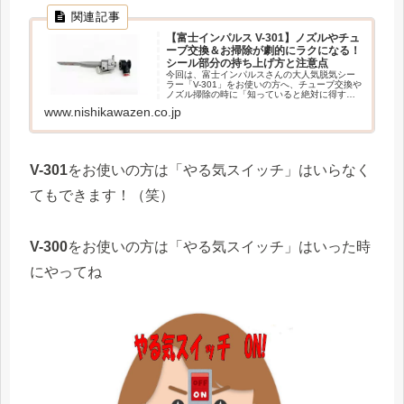
【富士インパルス V-301】ノズルやチュ
ーブ交換＆お掃除が劇的にラクになる！
シール部分の持ち上げ方と注意点
今回は、富士インパルスさんの大人気脱気シー
ラー「V-301」をお使いの方へ、チューブ交換や
ノズル掃除の時に「知っていると絶対に得する
便利な裏ワザ」をお届けします！「そんなこ
www.nishikawazen.co.jp
と、もう知っているよ〜！」というベテランの
方は、今回はそっとページを read more
V-301
をお使いの方は「やる気スイッチ」はいらなく
てもできます！（笑）
V-300
をお使いの方は「やる気スイッチ」はいった時
にやってね