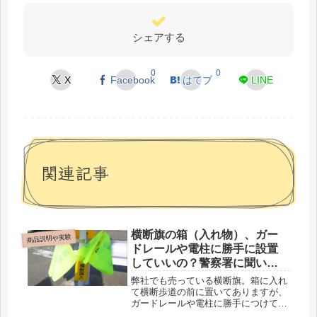
シェアする
0
0
X
Facebook
はてブ
LINE
関連記事
横断旗の箱（入れ物）、ガー
商品説明や実験
ドレールや電柱に勝手に設置
していいの？警察署に聞いて
みました
弊社でも売っている横断旗。箱に入れ
て横断歩道の前に置いてありますが、
ガードレールや電柱に勝手につけてい
いのでしょうか？金沢市の警察署に聞