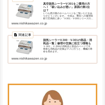
真空脱気シーラーV-301をご愛用の方
へ！「吸い込みが悪い」原因の第1位
は？
いつも西川善のホームページをご覧いただきあ
りがとうございます。 今回は、弊社への修理依
頼で圧倒的に多い「V-301・V-300シリーズのノ
ズル詰まり」について、プロの視点からメンテ
www.nishikawazen.co.jp
ナンスのコツをお伝えします！「最近、脱気の
勢いが弱いな？」「 read more
脱気シーラーV-300・V-301の部品・消
耗品一覧｜修理や交換に役立つ情報も
Ｖ-301，Ｖ-300の消耗品と部品のページです。
簡単な消耗品の交換はマメに行うと、機械の寿
命を高めます。
www.nishikawazen.co.jp