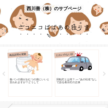
西川善（株）のサブページ
ニコニコばばあの独り言
商品説明や実験
たわいのない話
たわ
リ
食パンの袋がおむつの袋にいいと
回転灯とは何？ — “あの社名”なし
レ
な
言われますが？どうして
で語る表示灯の正体
う
と