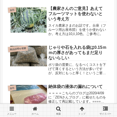
いてみました。
【農家さんのご意見】あえて
会社
フルーツマットを使わないと
いう考え方
スイカ農家さまのお話です。台座（フ
ルーツ用お座布団）を使うか使わない
か。考え方は10人10色。ご参考に。
じゃりや石を入れる袋は0.15ｍ
商品説明や実験
ｍの厚さがあってもまだ足り
ないらしい
ポリ袋の需要に、なるべくコストを下
げて薄くするという方法が多いです
が、反対にもっと厚く！というご要望
も増えております。
納体袋の液体の漏れについて
会社
＝＝＝＝こちらのブログは2020/4/09
に「ZENさんブログ」に載せたものを
修正して再記載しています。====非
透過性納体袋でないものはどれだけ漏
れるの？納体袋について前回非透過性
納体袋についてお話ししましたが、現
メニュー
ホーム
検索
トップ
サイドバー
電池なしでなぜ光る？反射材