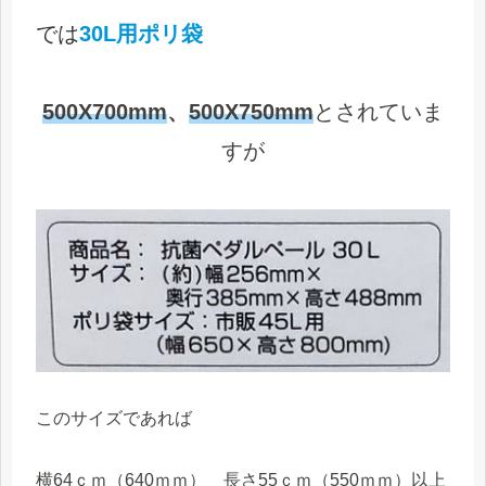
では
30L用ポリ袋
500X700mm
、
500X750mm
とされていま
すが
このサイズであれば
横64ｃｍ（640ｍｍ） 長さ55ｃｍ（550ｍｍ）以上