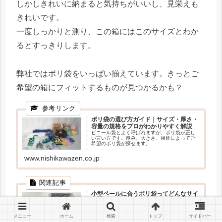
しかしきれいに納まると気持ちがいいし、見栄えも
きれいです。
一度しっかりと測り、この箱にはこのサイズとわか
るとすっきりします。
弊社ではポリ袋をいっぱい揃えています。きっとご
希望の箱にフィットするものが見つかるかも？
ポリ袋の選び方ガイド｜サイズ・厚さ・
容量の規格をプロがわかりやすく解説
ビニール袋とよく呼ばれますが、ポリ袋が正し
い言い方です。厚み、大きさ、用途によってご
希望のポリ袋が探せます。
www.nishikawazen.co.jp
小型ペールに合うポリ袋ってどんなサイ
ズ？
小型ペールってどんな大きさでしょう？家庭用
のごみ箱もどのサイズがいいでしょう？検証し
メニュー
ホーム
検索
トップ
サイドバー
てみました。