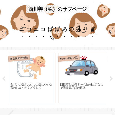
西川善（株）のサブページ
ニコニコばばあの独り言
商品説明や実験
たわいのない話
たわ
リ
食パンの袋がおむつの袋にいいと
回転灯とは何？ — “あの社名”なし
レ
な
言われますが？どうして
で語る表示灯の正体
う
と