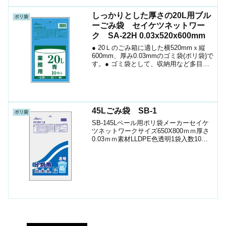
しっかりとした厚さの20L用ブル
ポリ袋
ーごみ袋 セイケツネットワー
ク SA-22H 0.03x520x600mm
● 20Ｌのごみ箱に適した横520mmｘ縦
600mm、厚み0.03mmのゴミ袋(ポリ袋)で
す。● ゴミ袋として、収納用など多目的
に使えます。● 低密度ポリエチレンを使
用しており、ツルツルとした柔らかな材
質です。● 柔軟性に優れ、突起物にも
強...
45Lごみ袋 SB-1
ポリ袋
SB-145Lペール用ポリ袋メーカーセイケ
ツネットワークサイズ650X800ｍｍ厚さ
0.03ｍｍ素材LLDPE色透明1袋入数10枚
箱入数600枚JANｺｰﾄﾞ4976797109614シ
ョップ（ポリマルシェ）ケースこちらの
商品はショップに載...