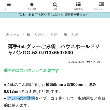
ビニール・プラスチック製品の卸販売は西川善
メニュー
会社概要
検索
取扱商品
サイドメニュー
”これ、ある？”と聞いてください。西川善が答えます！
ホーム
ポリ製品・ポリ袋
ポリ袋
薄手45Lグレーごみ袋 ハウスホールドジ
ャパンGG-53 0.013x650x800
2025.06.27
2025.09.04
薄手のコスパのいいごみ袋です
●
45L
のごみ箱に適した
横650mmｘ縦800mm、厚み
0.013mm
のゴミ袋(ポリ袋)です。
●
グレーの半透明
タイプ。ゴミ袋として、収納用など多目
的に使えます。