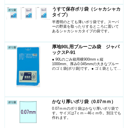
うすて保存ポリ袋（シャカシャカ
ポリ袋
タイプ）
半透明のとても薄いポリ袋です。スーパ
ーの野菜を取ったりするところに置いて
あるシャカシャカタイプの袋です。
厚地90L用ブルーごみ袋 ジャパ
ポリ袋
ックスP-91
● 90Lのごみ箱用横900mmｘ縦
1000mm、厚み0.045mmの大きなブルー
のゴミ袋(ポリ袋)です。● ゴミ袋として、
収納用など多目的に使えます。● 低密度
ポリエチレンを使用し、ツルツルタイプ
です。。● 柔軟性に優れ、伸びに強く突
起物...
かなり厚いポリ袋（0.07ｍｍ）
ポリ袋
0.07ｍｍのポリ袋はかなり厚いポリ袋で
す。サイズは7ｃｍ～46ｃｍ巾。別注でも
作れます。