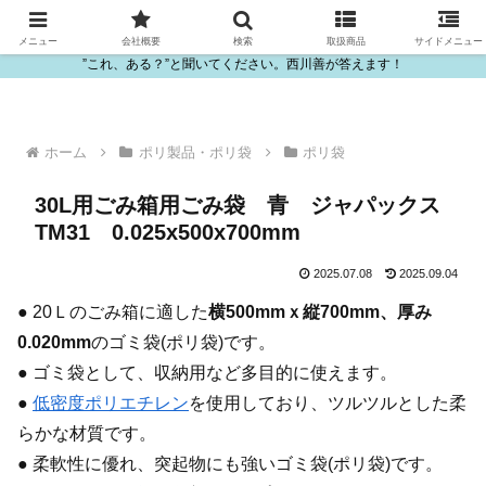
ビニール・プラスチック製品の卸販売は西川善
メニュー
会社概要
検索
取扱商品
サイドメニュー
”これ、ある？”と聞いてください。西川善が答えます！
ホーム
ポリ製品・ポリ袋
ポリ袋
30L用ごみ箱用ごみ袋 青 ジャパックス
TM31 0.025x500x700mm
2025.07.08
2025.09.04
● 20Ｌのごみ箱に適した
横500mmｘ縦700mm、厚み
0.020mm
のゴミ袋(ポリ袋)です。
● ゴミ袋として、収納用など多目的に使えます。
●
低密度ポリエチレン
を使用しており、ツルツルとした柔
らかな材質です。
● 柔軟性に優れ、突起物にも強いゴミ袋(ポリ袋)です。