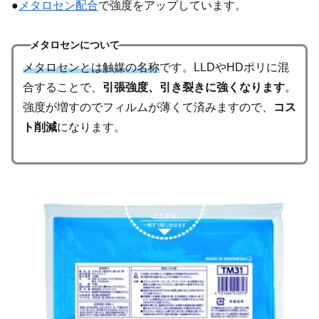
●
メタロセン配合
で強度をアップしています。
メタロセンについて
メタロセンとは触媒の名称
です。LLDやHDポリに混
合することで、
引張強度、引き裂きに強くなります
。
強度が増すのでフィルムが薄くて済みますので、
コス
ト削減
になります。