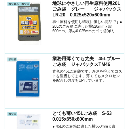
地球にやさしい再生原料使用20L
ポリ製品・ポリ袋
ごみ袋 グレー ジャパックス
LR-20 0.025x520x600mm
再生原料を使用し環境に優しい商品です●
20Lのごみ箱に適した横520mmｘ縦
600mm、厚み0.025mmのゴミ袋(ポリ袋)
です。● グレーの半透明タイプ。ゴミ袋
として、収納用など多目的に使えます。●
低密度ポリエチレンを使用しており、
ツ...
業務用薄くても丈夫 45Lブルー
ポリ袋
ごみ袋 ジャパックスTM46
青色の45Lごみ袋です。厚さを抑えてコス
トを重視してます。薄くてもメタロセン
を配合し強度をUPしています。
とても薄い45Lごみ袋 S-53
ポリ袋
0.015x650x800mm
● 45Lのごみ箱に適した横650mmｘ縦