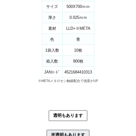
サイズ
500X700ｍｍ
厚さ
0.025ｍｍ
素材
LLD+※META
色
青
1袋入数
10枚
箱入数
800枚
JANｺｰﾄﾞ
4521684410313
※METAメタロセン触媒配合で強度がUP
透明もあります
半透明もあります