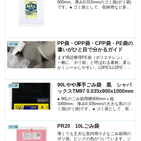
800mm、厚み0.015mmのゴミ袋(ポリ袋)
です。● ゴミ袋として、収納用など多目
的に使えます。● 高密度ポリエチレンを
主に使用しており、シャカシャカ(カサカ
サ)した材質です。● 縦の引っ張り強...
PP袋・OPP袋・CPP袋・PE袋の
ポリ袋
違いがひと目で分かるガイド
まず用語整理PE袋（ポリエチレン） …
一般に「ポリ袋」と呼ばれる素材。柔ら
かくシールしやすい。LDPE/LLDPE：柔
らかめ・透明〜半透明。食品直入れ・冷
凍・梱包に向く。HDPE：シャリ感があ
り薄くても強い。レジ袋やスーパーのロ
90Lやや厚手ごみ袋 黒 シャパ
ポリ袋
ール袋でお...
ックスTM97 0.035x900x1000mm
● 90Lのごみ箱用横900mmｘ縦
1000mm、厚み0.035mmの大きな黒のゴ
ミ袋(ポリ袋)です。● ゴミ袋として、収納
用など多目的に使えます。● 低密度ポリ
エチレンにメタロセンを配合し、強度が
大幅アップ。● 柔軟性に優れ、伸びに強
PR20 10Lごみ袋
ポリ袋
く突...
薄くても丈夫な室内用小さなごみ箱用の
ポリ袋。ピンクの色がついています。ジ