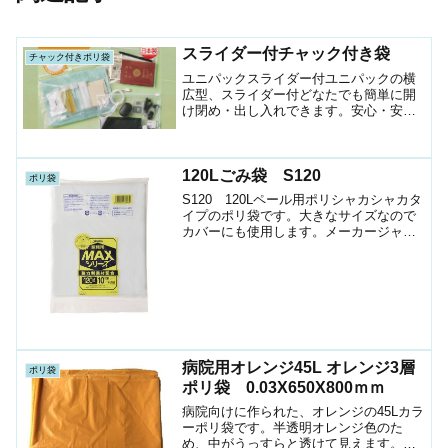
スライダー付チャック付き袋
チャック付きポリ袋
ユニパックスライダー付ユニパックの横
広型、スライダー付どなたでも簡単に開
け閉め・出し入れできます。安心・安全
の国産製。サイズは３種類通帳、パスポ
ート入れに、旅行のお供に。コスメやお
薬を入れても透明なのでわかりやすい。
120Lごみ袋 S120
冷凍OKなので、食品の保...
ポリ袋
S120 120Lペール用ポリシャカシャカタ
イプのポリ袋です。大きなサイズなので
カバーにも使用します。メーカージャパ
ックスサイズ1000X1200ｍｍ厚さ0.03ｍ
ｍ素材HDPE色半透明1袋入数10枚箱入数
200枚JANｺｰﾄﾞ452168...
病院用オレンジ45L オレンジ3層
ポリ袋
ポリ袋 0.03X650X800ｍｍ
病院向けに作られた、オレンジの45Lカラ
ーポリ袋です。半透明オレンジ色のた
め、中がうっすらと透けて見えます。病