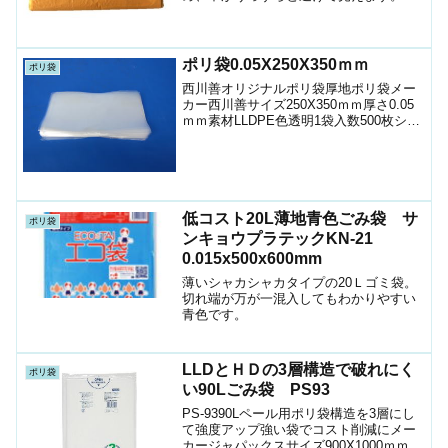
院や介護施設など汚れが見えにくいが、
全く見えないわけではありません。針な
どの突き刺しに強いようにPEPEとKDPE
の三層構造になって強化しています。
ポリ袋0.05X250X350ｍｍ
ポリ袋
西川善オリジナルポリ袋厚地ポリ袋メー
カー西川善サイズ250X350ｍｍ厚さ0.05
ｍｍ素材LLDPE色透明1袋入数500枚ショ
ップ（ポリマルシェ）500枚 お時間の許
す方は、下記よりお問い合わせください
場合によってはショップ価格よりお安く
な...
低コスト20L薄地青色ごみ袋 サ
ポリ袋
ンキョウプラテックKN-21
0.015x500x600mm
薄いシャカシャカタイプの20Ｌゴミ袋。
切れ端が万が一混入してもわかりやすい
青色です。
LLDとＨＤの3層構造で破れにく
ポリ袋
い90Lごみ袋 PS93
PS-9390Lペール用ポリ袋構造を3層にし
て強度アップ強い袋でコスト削減にメー
カージャパックスサイズ900X1000ｍｍ厚