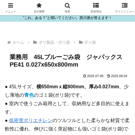
ビニール・プラスチック製品の卸販売は西川善
メニュー
会社概要
検索
取扱商品
サイドメニュー
”これ、ある？”と聞いてください。西川善が答えます！
ホーム
ポリ製品・ポリ袋
ポリ袋
業務用 45Lブルーごみ袋 ジャパックス
PE41 0.027x650x800mm
2025.07.08
2025.09.04
● 45Lサイズ、
横650mmｘ縦800mm、厚み0.027mm
、少
し薄地の
青色
のゴミ袋(ポリ袋)です。
● 室内で使うごみ箱用として、収納用など多目的に使えま
す。
●
低密度ポリエチレン
のツルツルとした柔らかな材質で柔
軟性に優れ、伸びに強く突起物にも強いゴミ袋(ポリ袋)で