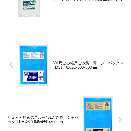
さ0.037ｍｍ素材LLDとHDの3層色半透明
1袋入数10枚箱入数200枚JANｺｰﾄﾞ
4521684395931シ...
30L用ごみ箱用ごみ袋 青 ジャパックス
TM31 0.025x500x700mm
ちょっと厚めのブルー45Lごみ袋 シャパ
ックスPH-46 0.045x650x800mm