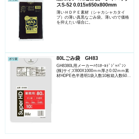
スS-52 0.015x650x800mm
薄いＨＤＰＥ素材（シャカシャカタイ
プ）の薄い真黒なごみ袋。薄いので価格
を抑えたい場合に。
80Lごみ袋 GH83
ポリ袋
GH8380L用メーカーﾊｳｽﾎｰﾙﾄﾞｼﾞｬﾊﾟﾝﾝ
(株)サイズ800X1000ｍｍ厚さ0.02ｍｍ素
材HDPE色半透明1袋入数10枚箱入数600
枚JANｺｰﾄﾞ4580287300636ショップ（ポ
リマルシェ）ケース只今こちらの商品は
シ...