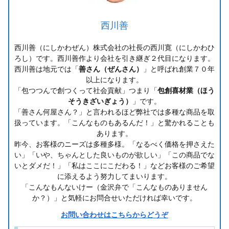
西川善
西川善（にしかわぜん）株式会社の社長の西川寛（にしかわひ
ろし）です。西川善作より会社を引き継ぎ２代目になります。
西川善は地元では「
善さん（ぜんさん）
」と呼ばれ創業７０年
以上になります。
「包つつんで創つくって社会貢献」つまり「
包創喜材業（ほう
そうきざいぎょう）
」です。
「善さん何屋さん？」と言われるほど弊社では多種な商品を取
扱っています。「こんなものもあるんだ！」と驚かれることも
あります。
昨今、お客様のニーズは多種多様。「なるべく価格を押さえた
い」「いや、ちゃんとした良いものが欲しい」「この商品でな
いとダメだ！」「私はここにこだわる！」などお客様のご希望
に添えるよう努力してまいります。
「こんなもんないけー（金沢弁で「こんなものありません
か？）」と気軽にお問合せいただければ幸いです。
お問い合わせはこちらからどうぞ