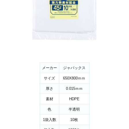
メーカー
ジャパックス
サイズ
650X800ｍｍ
厚さ
0.015ｍｍ
素材
HDPE
色
半透明
1袋入数
10枚