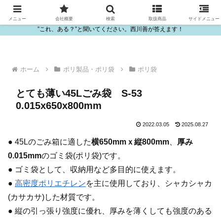
ビニール・プラスチック製品の卸販売は西川善
メニュー
会社概要
検索
取扱商品
サイドメニュー
”これ、ある？”と聞いてください。西川善が答えます！
ホーム
ポリ製品・ポリ袋
ポリ袋
とても薄い45Lごみ袋 S-53
0.015x650x800mm
2022.03.05
2025.08.27
● 45Lのごみ箱に適した
横650mmｘ縦800mm
、
厚み
0.015mm
のゴミ袋(ポリ袋)です。
● ゴミ袋として、収納用など多目的に使えます。
●
高密度ポリエチレン
を主に使用しており、シャカシャカ
(カサカサ)した材質です。
● 縦の引っ張り強度に優れ、厚みを薄くしても強度のある