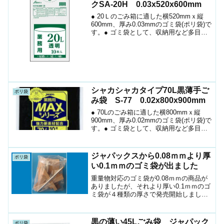
クSA-20H 0.03x520x600mm
● 20Ｌのごみ箱に適した横520mmｘ縦
600mm、厚み0.03mmのゴミ袋(ポリ袋)で
す。● ゴミ袋として、収納用など多目的
に使えます。● 低密度ポリエチレンを使
用しており、ツルツルとした柔らかな材
質です。● 柔軟性に優れ、突起物にも
強...
シャカシャカタイプ70L黒薄手ご
ポリ袋
み袋 S-77 0.02x800x900mm
● 70Lのごみ箱に適した横800mmｘ縦
900mm、厚み0.02mmのゴミ袋(ポリ袋)で
す。● ゴミ袋として、収納用など多目的
に使えます。● 高密度ポリエチレンを使
用しており、シャカシャカタイプです。●
縦の引っ張りに優れ、厚みが薄くても...
ジャパックスから0.08ｍｍより厚
ポリ袋
い0.1ｍｍのゴミ袋が出ました
重量物対応のゴミ袋が0.08ｍｍの商品が
ありましたが、それより厚い0.1ｍｍのゴ
ミ袋が４種類の厚さで発売開始しまし
た。名称厚さサイズサイズ㎜色入数ショ
ップPL2100.120ℓ520x600透明200ｼｮﾌﾟへ
PL4100.145ℓ650x...
黒の薄い45Lごみ袋 ジャパック
ポリ袋