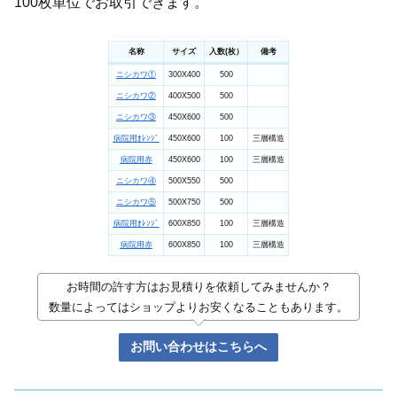
100枚単位でお取引できます。
名称
サイズ
入数(枚）
備考
ニシカワ①
300X400
500
ニシカワ②
400X500
500
ニシカワ③
450X600
500
病院用ｵﾚﾝｼﾞ
450X600
100
三層構造
病院用赤
450X600
100
三層構造
ニシカワ④
500X550
500
ニシカワ⑤
500X750
500
病院用ｵﾚﾝｼﾞ
600X850
100
三層構造
病院用赤
600X850
100
三層構造
お時間の許す方はお見積りを依頼してみませんか？
数量によってはショップよりお安くなることもあります。
お問い合わせはこちらへ