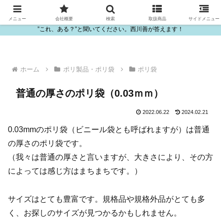
ビニール・プラスチック製品の卸販売は西川善
メニュー
会社概要
検索
取扱商品
サイドメニュー
”これ、ある？”と聞いてください。西川善が答えます！
ホーム
ポリ製品・ポリ袋
ポリ袋
普通の厚さのポリ袋（0.03ｍｍ）
2022.06.22
2024.02.21
0.03mmのポリ袋（ビニール袋とも呼ばれますが）は普通
の厚さのポリ袋です。
（我々は普通の厚さと言いますが、大きさにより、その方
によっては感じ方はまちまちです。）
サイズはとても豊富です。規格品や規格外品がとても多
く、お探しのサイズが見つかるかもしれません。