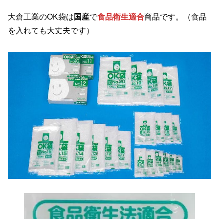
大倉工業のOK袋は
国産
で
食品衛生適合
商品です。（食品
を入れても大丈夫です）