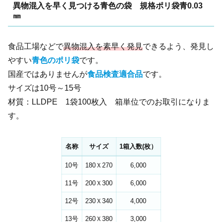
異物混入を早く見つける青色の袋 規格ポリ袋青0.03
㎜
食品工場などで
異物混入を素早く発見
できるよう、発見し
やすい
青色のポリ袋
です。
国産ではありませんが
食品検査適合品
です。
サイズは10号～15号
材質：LLDPE 1袋100枚入 箱単位でのお取引になりま
す。
名称
サイズ
1箱入数(枚）
10号
180Ｘ270
6,000
11号
200Ｘ300
6,000
12号
230Ｘ340
4,000
13号
260Ｘ380
3,000