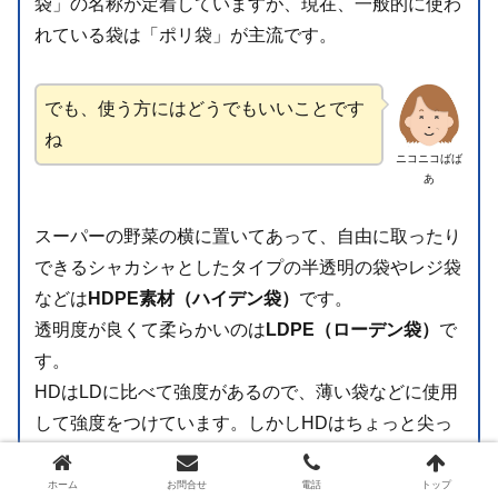
袋」の名称が定着していますが、現在、一般的に使わ
れている袋は「ポリ袋」が主流です。
でも、使う方にはどうでもいいことです
ね
ニコニコばば
あ
スーパーの野菜の横に置いてあって、自由に取ったり
できるシャカシャとしたタイプの半透明の袋やレジ袋
などは
HDPE素材（ハイデン袋）
です。
透明度が良くて柔らかいのは
LDPE（ローデン袋）
で
す。
HDはLDに比べて強度があるので、薄い袋などに使用
して強度をつけています。しかしHDはちょっと尖っ
ているものを入れると縦にピーと裂けるといった弱点
があります。
ホーム
お問合せ
電話
トップ