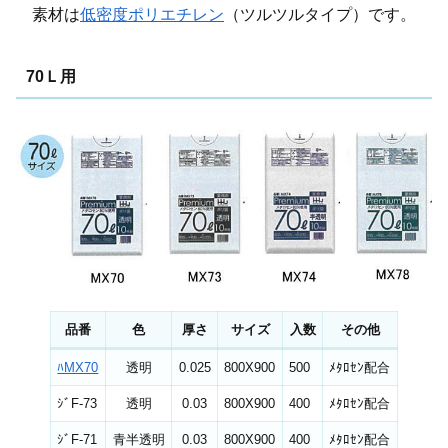
素材は
低密度ポリエチレン
（ツルツルタイプ）です。
70Ｌ用
品番
色
厚さ
サイズ
入数
その他
ﾊMX70
透明
0.025
800X900
500
ﾒﾀﾛｾﾝ配合
ｼﾞF-73
透明
0.03
800X900
400
ﾒﾀﾛｾﾝ配合
ｼﾞF-71
青半透明
0.03
800X900
400
ﾒﾀﾛｾﾝ配合