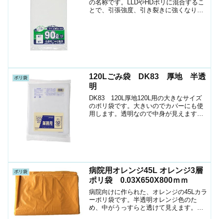
の名称です。LLDやHDポリに混合するこ
とで、引張強度、引き裂きに強くなりま
す。強度が増す分フィルムが薄くて済み
ますので、コスト削減になります。
TSN9090Lペール用ポリ薄いシャカシャ
カタイプのポリ袋袋...
120Lごみ袋 DK83 厚地 半透
ポリ袋
明
DK83 120L厚地120L用の大きなサイズ
のポリ袋です。大きいのでカバーにも使
用します。透明なので中身が見えますメ
ーカージャパックスサイズ1000X1200ｍ
ｍ厚さ0.05ｍｍ色透明素材LLDPE1袋入数
10枚箱入数200枚JANｺｰﾄ...
病院用オレンジ45L オレンジ3層
ポリ袋
ポリ袋 0.03X650X800ｍｍ
病院向けに作られた、オレンジの45Lカラ
ーポリ袋です。半透明オレンジ色のた
め、中がうっすらと透けて見えます。病
院や介護施設など汚れが見えにくいが、