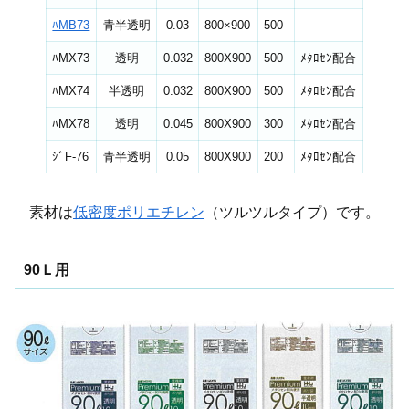
ﾊMB73
青半透明
0.03
800×900
500
ﾊMX73
透明
0.032
800X900
500
ﾒﾀﾛｾﾝ配合
ﾊMX74
半透明
0.032
800X900
500
ﾒﾀﾛｾﾝ配合
ﾊMX78
透明
0.045
800X900
300
ﾒﾀﾛｾﾝ配合
ｼﾞF-76
青半透明
0.05
800X900
200
ﾒﾀﾛｾﾝ配合
素材は
低密度ポリエチレン
（ツルツルタイプ）です。
90Ｌ用