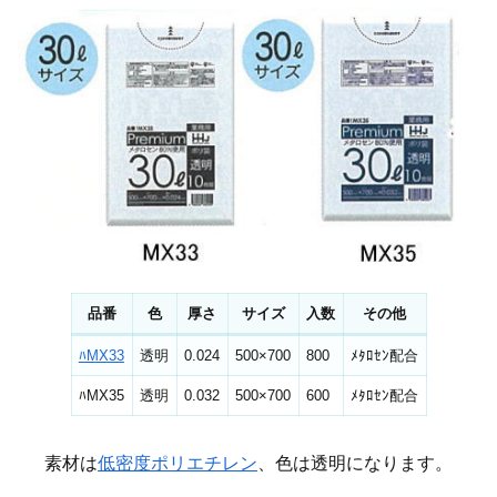
品番
色
厚さ
サイズ
入数
その他
ﾊMX33
透明
0.024
500×700
800
ﾒﾀﾛｾﾝ配合
ﾊMX35
透明
0.032
500×700
600
ﾒﾀﾛｾﾝ配合
素材は
低密度ポリエチレン
、色は透明になります。