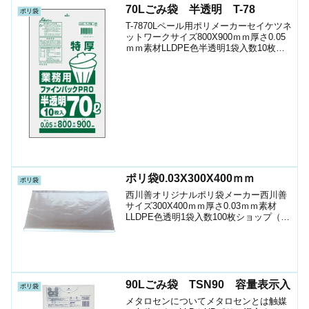
70Lごみ袋 半透明 T-78
ポリ袋
T-7870Lペール用ポリメーカーセイケツネ
ットワークサイズ800X900ｍｍ厚さ0.05
ｍｍ素材LLDPE色半透明1袋入数10枚箱
入数200枚JANｺｰﾄﾞ4976797120787ショ
ップ（ポリマルシェ）ケース只今ショッ
プには載っていま...
ポリ袋0.03X300X400ｍｍ
ポリ袋
西川善オリジナルポリ袋メーカー西川善
サイズ300X400ｍｍ厚さ0.03ｍｍ素材
LLDPE色透明1袋入数100枚ショップ（ポ
リマルシェ）100枚から お時間の許す方
は、下記よりお問い合わせください場合
によってはショップ価格よりお安くなり
ます...
90Lごみ袋 TSN90 容量表示入
ポリ袋
メタロセンについてメタロセンとは触媒