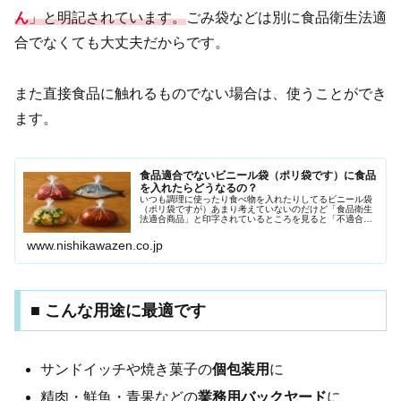
ん
」と明記されています。
ごみ袋などは別に食品衛生法適
合でなくても大丈夫だからです。
また直接食品に触れるものでない場合は、使うことができ
ます。
食品適合でないビニール袋（ポリ袋です）に食品
を入れたらどうなるの？
いつも調理に使ったり食べ物を入れたりしてるビニール袋
（ポリ袋ですが）あまり考えていないのだけど「食品衛生
法適合商品」と印字されているところを見ると「不適合商
品」はあるのかしら？よくゴミ袋の注釈に「非食品用で
す」と書かれているものがあります。...
www.nishikawazen.co.jp
■ こんな用途に最適です
サンドイッチや焼き菓子の
個包装用
に
精肉・鮮魚・青果などの
業務用バックヤード
に