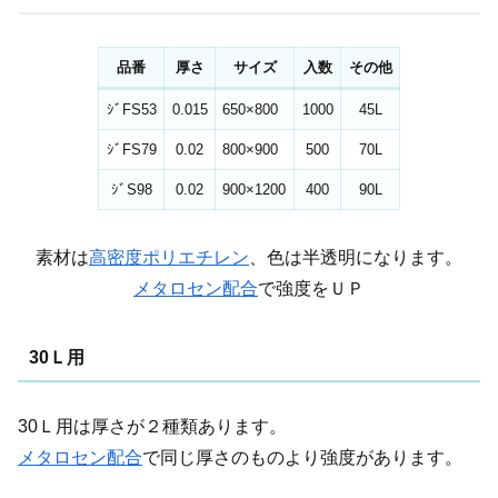
品番
厚さ
サイズ
入数
その他
ｼﾞFS53
0.015
650×800
1000
45L
ｼﾞFS79
0.02
800×900
500
70L
ｼﾞS98
0.02
900×1200
400
90L
素材は
高密度ポリエチレン
、色は半透明になります。
メタロセン配合
で強度をＵＰ
30Ｌ用
30Ｌ用は厚さが２種類あります。
メタロセン配合
で同じ厚さのものより強度があります。