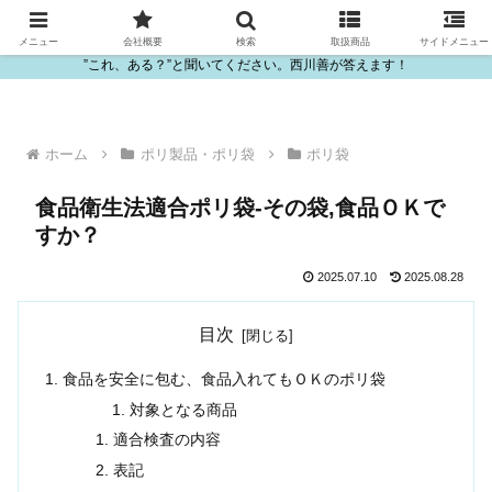
ビニール・プラスチック製品の卸販売は西川善
メニュー
会社概要
検索
取扱商品
サイドメニュー
”これ、ある？”と聞いてください。西川善が答えます！
ホーム
ポリ製品・ポリ袋
ポリ袋
食品衛生法適合ポリ袋-その袋,食品ＯＫで
すか？
2025.07.10
2025.08.28
目次
食品を安全に包む、食品入れてもＯＫのポリ袋
対象となる商品
適合検査の内容
表記