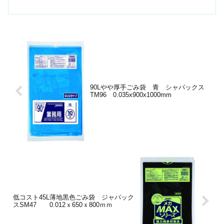
全く見えないわけではありません。針な
どの突き刺しに強いようにPEPEとKDPE
の三層構造になって強化しています。
90Lやや厚手ごみ袋 青 シャパックス
TM96 0.035x900x1000mm
低コスト45L薄地黒色ごみ袋 ジャパック
スSM47 0.012ｘ650ｘ800ｍｍ