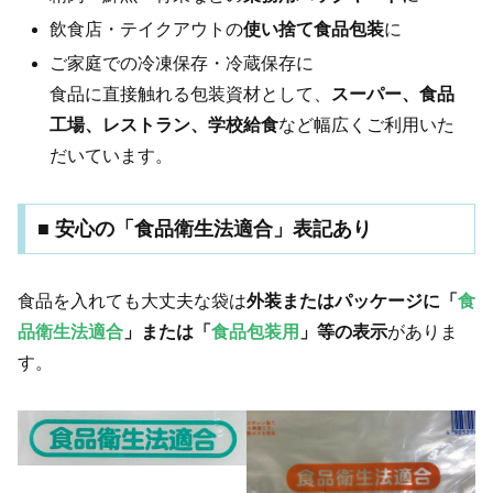
飲食店・テイクアウトの
使い捨て食品包装
に
ご家庭での冷凍保存・冷蔵保存に
食品に直接触れる包装資材として、
スーパー、食品
工場、レストラン、学校給食
など幅広くご利用いた
だいています。
■ 安心の「食品衛生法適合」表記あり
食品を入れても大丈夫な袋は
外装またはパッケージに「
食
品衛生法適合
」または「
食品包装用
」等の表示
がありま
す。