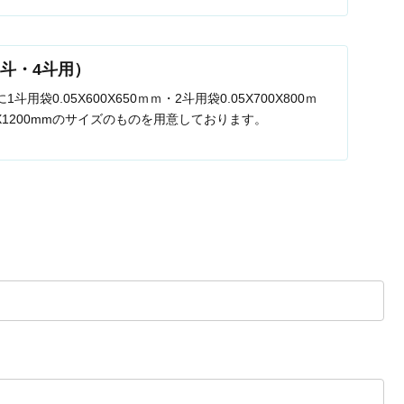
2斗・4斗用）
用袋0.05X600X650ｍｍ・2斗用袋0.05X700X800ｍ
00X1200mmのサイズのものを用意しております。