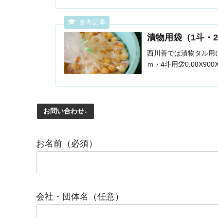
漬物用袋（1斗・
西川善では漬物タル用に1斗
ｍ・4斗用袋0.08X9
お問い合わせ↓
お名前（必須）
会社・団体名（任意）