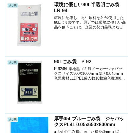
環境に優しい90L半透明ごみ袋
ポリ袋
LR-94
環境に配慮し、再生原料を40％使用した
90Lポリ袋です。最近では環境に優しい商
品を使うことは、企業の努力義務となっ
ています。● 90Lのごみ箱に適した横
900mmｘ縦1000mm、厚み0.040mmのゴ
ミ袋(ポリ袋)です。● 日本製 (MA...
90Lごみ袋 P-92
ポリ袋
P-9245L厚地黒ゴミ袋メーカージャパッ
クスサイズ900X1000ｍｍ厚さ0.045ｍｍ
色黒素材LLDPE1袋入数10枚箱入数300枚
JANｺｰﾄﾞ4521684106926ショップ（ﾎﾟﾘﾏ
ﾙｼｪ）ケースニコニコばばあお時間の許す
かたは...
厚手45Lブルーごみ袋 ジャパッ
ポリ袋
クスPL41 0.05x650x800mm
● 45Lのごみ箱に適した横650mmｘ縦