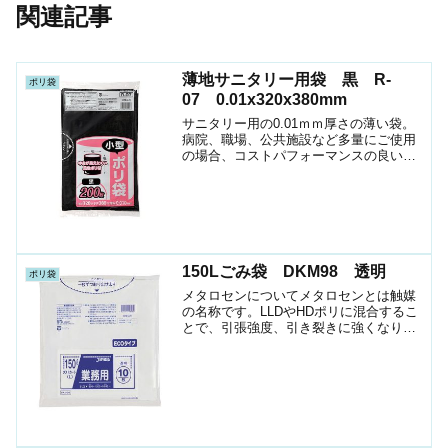
関連記事
薄地サニタリー用袋 黒 R-
ポリ袋
07 0.01x320x380mm
サニタリー用の0.01ｍｍ厚さの薄い袋。
病院、職場、公共施設など多量にご使用
の場合、コストパフォーマンスの良い商
品です。
150Lごみ袋 DKM98 透明
ポリ袋
メタロセンについてメタロセンとは触媒
の名称です。LLDやHDポリに混合するこ
とで、引張強度、引き裂きに強くなりま
す。強度が増す分フィルムが薄くて済み
ますので、コスト削減になります。
DKM98 150Lゴミ袋150Lペール用ポリメ
タロセン配合...