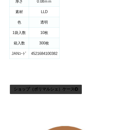
厚さ
0.08ｍｍ
素材
LLD
色
透明
1袋入数
10枚
箱入数
300枚
JANｺｰﾄﾞ
4521684100382
ショップ（ポリマルシェ）ケース