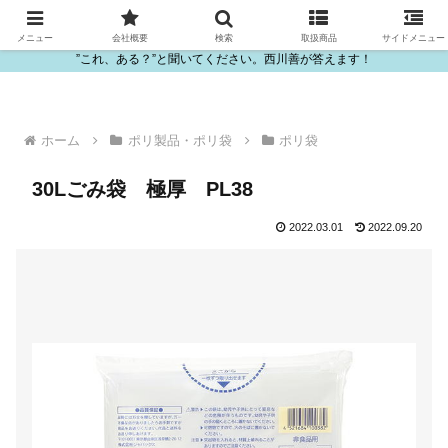
ビニール・プラスチック製品の卸販売は西川善
メニュー
会社概要
検索
取扱商品
サイドメニュー
”これ、ある？”と聞いてください。西川善が答えます！
ホーム
ポリ製品・ポリ袋
ポリ袋
30Lごみ袋 極厚 PL38
2022.03.01
2022.09.20