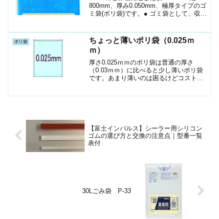
800mm、厚み0.050mm、極厚タイプのゴ
ミ袋(ポリ袋)です。● ゴミ袋として、収納
用など多目的に使えます。● 低密度ポリ
エチレンを使用しており、ツルツルとし
た柔らかな材質です。● 柔軟性に優れ...
ちょっと薄いポリ袋（0.025ｍ
ポリ袋
ｍ）
厚さ0.025ｍｍのポリ袋は普通の厚さ
（0.03ｍｍ）に比べると少し薄いポリ袋
です。あまり薄いのは困るけどコストを
下げたい場合おススメです。
【富士インパルス】シーラー用シリコン
ゴムの選び方と交換の注意点｜型番一覧
表付
30Lごみ袋 P-33