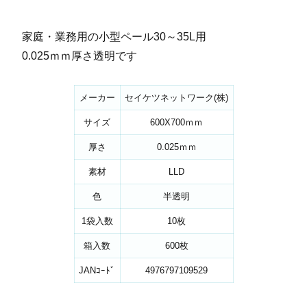
家庭・業務用の小型ペール30～35L用
0.025ｍｍ厚さ透明です
メーカー
セイケツネットワーク(株)
サイズ
600X700ｍｍ
厚さ
0.025ｍｍ
素材
LLD
色
半透明
1袋入数
10枚
箱入数
600枚
JANｺｰﾄﾞ
4976797109529