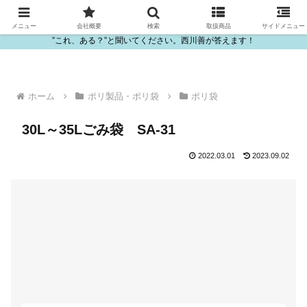
ビニール・プラスチック製品の卸販売は西川善
メニュー
会社概要
検索
取扱商品
サイドメニュー
”これ、ある？”と聞いてください。西川善が答えます！
ホーム
ポリ製品・ポリ袋
ポリ袋
30L～35Lごみ袋 SA-31
2022.03.01
2023.09.02