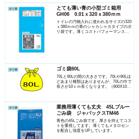
とても薄い青の小型ゴミ箱用
ポリ袋
GH06 0.01ｘ320ｘ380ｍｍ
トイレの汚物入れに使われるサイズの320
ｘ380ｍｍの青のシャカシャカタイプのポ
リ袋です。薄くコストパフォーマンスの
良い袋です。
ゴミ袋80L
ポリ袋
70Lと90Lの間の大きさです。70Lや90Lほ
どあまり種類はありませんが、70Lの巾で
長さが10ｃｍ長くなります。（800X1000
ｍｍ）0.02ｍｍ厚さ（薄い）品名色素材
入数備考P-80半透明HDPE400ﾒﾀﾛｾﾝ配合
S-88半透明H...
業務用薄くても丈夫 45Lブルー
ポリ袋
ごみ袋 ジャパックスTM46
青色の45Lごみ袋です。厚さを抑えてコス
トを重視してます。薄くてもメタロセン
を配合し強度をUPしています。