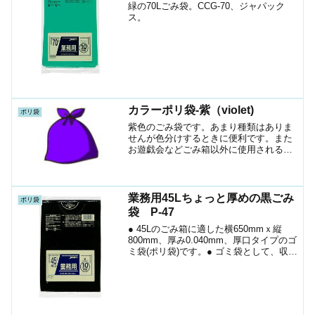
緑の70Lごみ袋。CCG-70、ジャパック
ス。
カラーポリ袋-紫（violet)
ポリ袋
紫色のごみ袋です。あまり種類はありま
せんが色分けするときに便利です。また
お遊戯会などごみ箱以外に使用されるこ
ともあります。
業務用45Lちょっと厚めの黒ごみ
ポリ袋
袋 P-47
● 45Lのごみ箱に適した横650mmｘ縦
800mm、厚み0.040mm、厚口タイプのゴ
ミ袋(ポリ袋)です。● ゴミ袋として、収納
用など多目的に使えます。● 低密度ポリ
エチレンを使用しており、ツルツルとし
た柔らかな材質です。● 柔軟性に優れ...